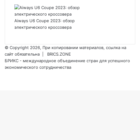
Aiways U6 Coupe 2023: обзор
электрического кроссовера
© Copyright 2026, При копировании материалов, ссылка на
сайт обязательна |
BRICS.ZONE
БРИКС - международное объединение стран для успешного
экономического сотрудничества
RSS
vk.com
Back
to
top
button