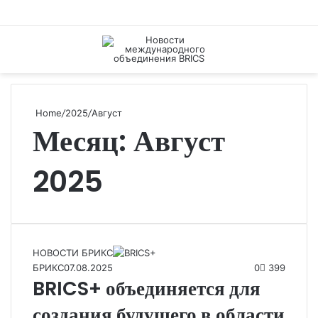
Menu
S
fo
Home
/
2025
/
Август
Месяц:
Август
2025
НОВОСТИ БРИКС
БРИКС
07.08.2025
0
399
BRICS+ объединяется для
создания будущего в области