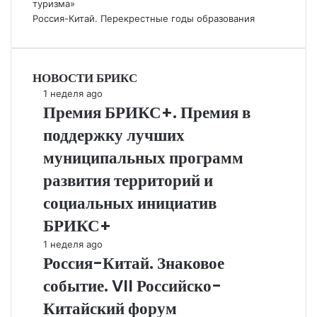
туризма»
Россия-Китай. Перекрестные годы образования
НОВОСТИ БРИКС
Премия
1 неделя ago
Премия БРИКС+. Премия в
БРИКС+.
Премия
поддержку лучших
в
поддержку
муниципальных программ
лучших
развития территорий и
муниципальных
программ
социальных инициатив
развития
БРИКС+
территорий
и
Россия-
1 неделя ago
социальных
Россия-Китай. Знаковое
Китай.
инициатив
Знаковое
событие. VII Российско-
БРИКС+
событие.
VII
Китайский форум