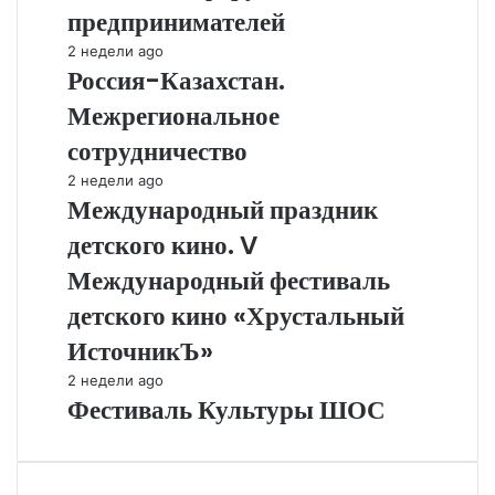
Российско-
предпринимателей
Китайский
форум
Россия-
2 недели ago
предпринимателей
Россия-Казахстан.
Казахстан.
Межрегиональное
Межрегиональное
сотрудничество
сотрудничество
Международный
2 недели ago
Международный праздник
праздник
детского
детского кино. V
кино.
V
Международный фестиваль
Международный
детского кино «Хрустальный
фестиваль
детского
ИсточникЪ»
кино
Фестиваль
2 недели ago
«Хрустальный
Фестиваль Культуры ШОС
Культуры
ИсточникЪ»
ШОС