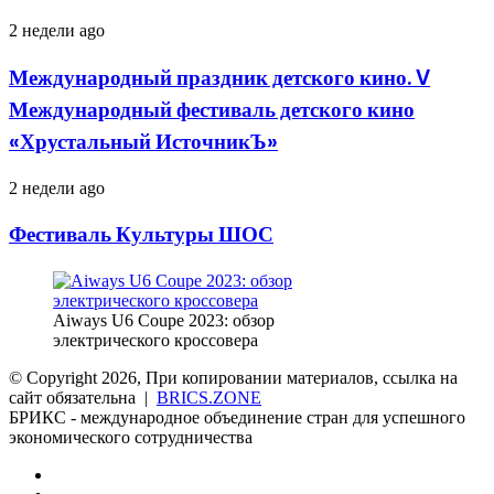
Международный
2 недели ago
праздник
детского
Международный праздник детского кино. V
кино.
Международный фестиваль детского кино
V
Международный
«Хрустальный ИсточникЪ»
фестиваль
детского
Фестиваль
2 недели ago
кино
Культуры
«Хрустальный
ШОС
ИсточникЪ»
Фестиваль Культуры ШОС
Aiways U6 Coupe 2023: обзор
электрического кроссовера
© Copyright 2026, При копировании материалов, ссылка на
сайт обязательна |
BRICS.ZONE
БРИКС - международное объединение стран для успешного
экономического сотрудничества
RSS
vk.com