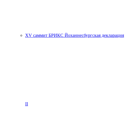
XV саммит БРИКС Йоханнесбургская декларация
II