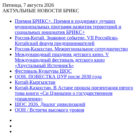
Пятница, 7 августа 2026
АКТУАЛЬНЫЕ НОВОСТИ БРИКС
Премия БРИКС+. Премия в поддержку лучших
муниципальных программ развития территорий и
социальных инициатив БРИКС+
Россия-Китай. Знаковое событие. VII Российско-
Китайский форум предпринимателей
Россия-Казахстан. Межрегиональное сотрудничество
Международный праздник детского кино. V
Международный фестиваль детского кино
«Хрустальный ИсточникЪ»
Фестиваль Культуры ШОС
ООН. ПОВЕСТКА ЦУР после 2030 года
Китай-Кыргызстан
Китай-Казахстан. В Астане прошла презентация пятого
тома книги «Си Цзиньпин о государственном
управлении»
ШОС 2026. Диалог цивилизаций
ООН / Встречи высокого уровня
Sidebar
Random
Article
Log
In