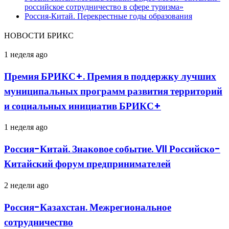
российское сотрудничество в сфере туризма»
Россия-Китай. Перекрестные годы образования
НОВОСТИ БРИКС
Премия
1 неделя ago
БРИКС+.
Премия
Премия БРИКС+. Премия в поддержку лучших
в
муниципальных программ развития территорий
поддержку
лучших
и социальных инициатив БРИКС+
муниципальных
программ
Россия-
1 неделя ago
развития
Китай.
территорий
Знаковое
и
Россия-Китай. Знаковое событие. VII Российско-
событие.
социальных
Китайский форум предпринимателей
VII
инициатив
Российско-
БРИКС+
Китайский
Россия-
2 недели ago
форум
Казахстан.
предпринимателей
Межрегиональное
Россия-Казахстан. Межрегиональное
сотрудничество
сотрудничество