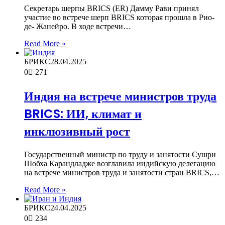
Секретарь шерпы BRICS (ЕR) Дамму Рави принял
участие во встрече шерп BRICS которая прошла в Рио-
де- Жанейро. В ходе встречи…
Read More »
БРИКС
28.04.2025
0
271
Индия на встрече министров труда
BRICS: ИИ, климат и
инклюзивный рост
Государственный министр по труду и занятости Сушри
Шобха Карандладже возглавила индийскую делегацию
на встрече министров труда и занятости стран BRICS,…
Read More »
БРИКС
24.04.2025
0
234