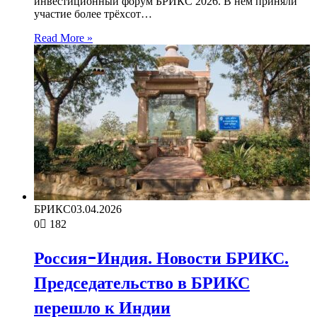
инвестиционный форум БРИКС 2026. В нём приняли
участие более трёхсот…
Read More »
БРИКС
03.04.2026
0
182
Россия-Индия. Новости БРИКС.
Председательство в БРИКС
перешло к Индии