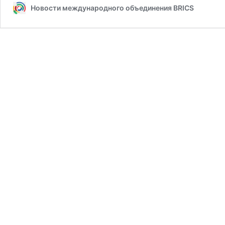
Новости международного объединения BRICS
БРИКС
и
ШОС