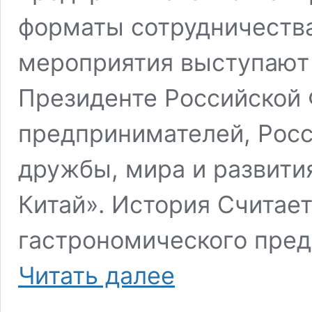
форматы сотрудничества
мероприятия выступают
Президенте Российской 
предпринимателей, Росс
дружбы, мира и развит
Китай». История Считает
гастрономического пред
Гастрономическое
Читать далее
предпринимательство
в
рамках