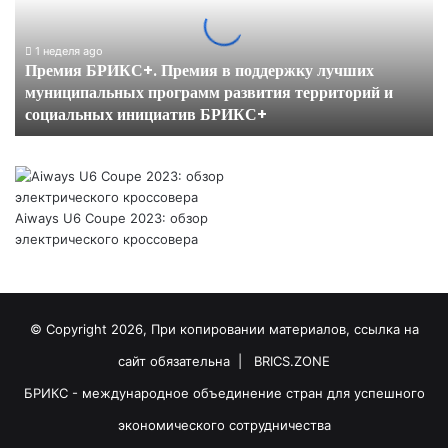
поддержку
лучших
муниципальных
1 неделя ago
Премия БРИКС+. Премия в поддержку лучших
программ
муниципальных программ развития территорий и
развития
социальных инициатив БРИКС+
территорий
и
социальных
инициатив
БРИКС+
Aiways U6 Coupe 2023: обзор
электрического кроссовера
© Copyright 2026, При копировании материалов, ссылка на
сайт обязательна |
BRICS.ZONE
БРИКС - международное объединение стран для успешного
экономического сотрудничества