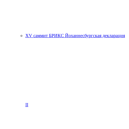
XV саммит БРИКС Йоханнесбургская декларация
II