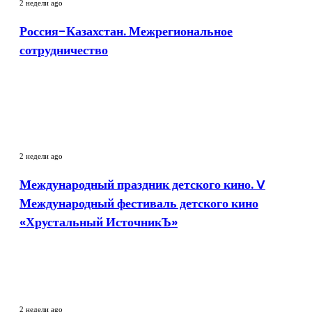
2 недели ago
Межрегиональное
сотрудничество
Россия-Казахстан. Межрегиональное
сотрудничество
Международный
праздник
2 недели ago
детского
кино.
Международный праздник детского кино. V
V
Международный фестиваль детского кино
Международный
фестиваль
«Хрустальный ИсточникЪ»
детского
кино
«Хрустальный
ИсточникЪ»
Фестиваль
Культуры
2 недели ago