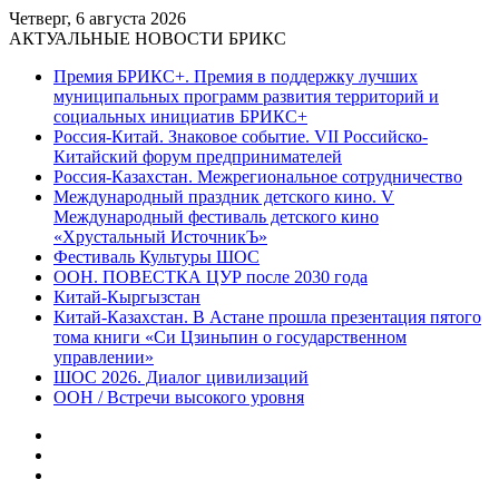
Четверг, 6 августа 2026
АКТУАЛЬНЫЕ НОВОСТИ БРИКС
Премия БРИКС+. Премия в поддержку лучших
муниципальных программ развития территорий и
социальных инициатив БРИКС+
Россия-Китай. Знаковое событие. VII Российско-
Китайский форум предпринимателей
Россия-Казахстан. Межрегиональное сотрудничество
Международный праздник детского кино. V
Международный фестиваль детского кино
«Хрустальный ИсточникЪ»
Фестиваль Культуры ШОС
ООН. ПОВЕСТКА ЦУР после 2030 года
Китай-Кыргызстан
Китай-Казахстан. В Астане прошла презентация пятого
тома книги «Си Цзиньпин о государственном
управлении»
ШОС 2026. Диалог цивилизаций
ООН / Встречи высокого уровня
Sidebar
Random
Article
Log
In