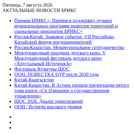
Пятница, 7 августа 2026
АКТУАЛЬНЫЕ НОВОСТИ БРИКС
Премия БРИКС+. Премия в поддержку лучших
муниципальных программ развития территорий и
социальных инициатив БРИКС+
Россия-Китай. Знаковое событие. VII Российско-
Китайский форум предпринимателей
Россия-Казахстан. Межрегиональное сотрудничество
Международный праздник детского кино. V
Международный фестиваль детского кино
«Хрустальный ИсточникЪ»
Фестиваль Культуры ШОС
ООН. ПОВЕСТКА ЦУР после 2030 года
Китай-Кыргызстан
Китай-Казахстан. В Астане прошла презентация пятого
тома книги «Си Цзиньпин о государственном
управлении»
ШОС 2026. Диалог цивилизаций
ООН / Встречи высокого уровня
Sidebar
Random
Article
Log
In