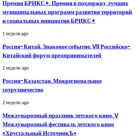
Премия
Премия БРИКС+. Премия в поддержку лучших
в
муниципальных программ развития территорий
поддержку
лучших
и социальных инициатив БРИКС+
муниципальных
программ
Россия-
1 неделя ago
развития
Китай.
территорий
Знаковое
и
Россия-Китай. Знаковое событие. VII Российско-
событие.
социальных
Китайский форум предпринимателей
VII
инициатив
Российско-
БРИКС+
Китайский
Россия-
2 недели ago
форум
Казахстан.
предпринимателей
Межрегиональное
Россия-Казахстан. Межрегиональное
сотрудничество
сотрудничество
Международный
2 недели ago
праздник
детского
Международный праздник детского кино. V
кино.
Международный фестиваль детского кино
V
Международный
«Хрустальный ИсточникЪ»
фестиваль