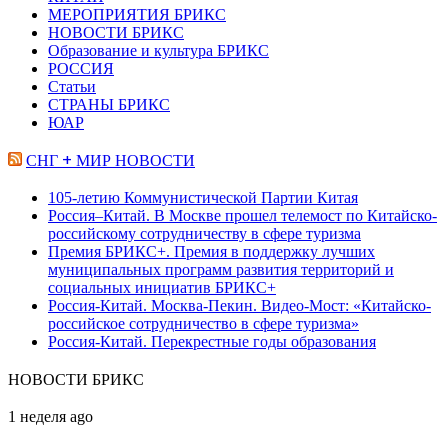
МЕРОПРИЯТИЯ БРИКС
НОВОСТИ БРИКС
Образование и культура БРИКС
РОССИЯ
Статьи
СТРАНЫ БРИКС
ЮАР
СНГ + МИР НОВОСТИ
105-летию Коммунистической Партии Китая
Россия–Китай. В Москве прошел телемост по Китайско-
российскому сотрудничеству в сфере туризма
Премия БРИКС+. Премия в поддержку лучших
муниципальных программ развития территорий и
социальных инициатив БРИКС+
Россия-Китай. Москва-Пекин. Видео-Мост: «Китайско-
российское сотрудничество в сфере туризма»
Россия-Китай. Перекрестные годы образования
НОВОСТИ БРИКС
Премия
1 неделя ago
БРИКС+.