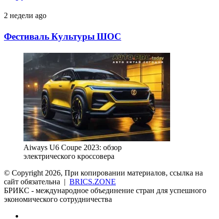
детского
Фестиваль
2 недели ago
кино
Культуры
«Хрустальный
ШОС
ИсточникЪ»
Фестиваль Культуры ШОС
Aiways U6 Coupe 2023: обзор
электрического кроссовера
© Copyright 2026, При копировании материалов, ссылка на
сайт обязательна |
BRICS.ZONE
БРИКС - международное объединение стран для успешного
экономического сотрудничества
RSS