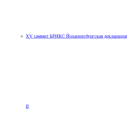
XV саммит БРИКС Йоханнесбургская декларация
II