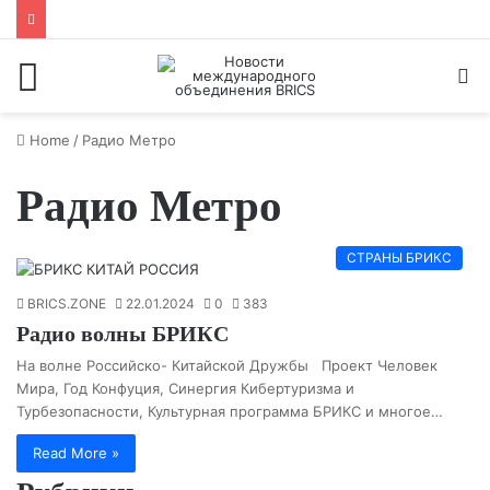
Menu
S
fo
Home
/
Радио Метро
Радио Метро
СТРАНЫ БРИКС
BRICS.ZONE
22.01.2024
0
383
Радио волны БРИКС
На волне Российско- Китайской Дружбы Проект Человек
Мира, Год Конфуция, Синергия Кибертуризма и
Турбезопасности, Культурная программа БРИКС и многое…
Read More »