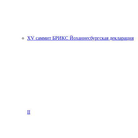
XV саммит БРИКС Йоханнесбургская декларация
II