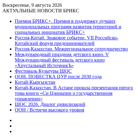
Воскресенье, 9 августа 2026
АКТУАЛЬНЫЕ НОВОСТИ БРИКС
Премия БРИКС+. Премия в поддержку лучших
муниципальных программ развития территорий и
социальных инициатив БРИКС+
Россия-Китай. Знаковое событие. VII Российско-
Китайский форум предпринимателей
Россия-Казахстан. Межрегиональное сотрудничество
Международный праздник детского кино. V
Международный фестиваль детского кино
«Хрустальный ИсточникЪ»
Фестиваль Культуры ШОС
ООН. ПОВЕСТКА ЦУР после 2030 года
Китай-Кыргызстан
Китай-Казахстан. В Астане прошла презентация пятого
тома книги «Си Цзиньпин о государственном
управлении»
ШОС 2026. Диалог цивилизаций
ООН / Встречи высокого уровня
Sidebar
Random
Article
Log
In