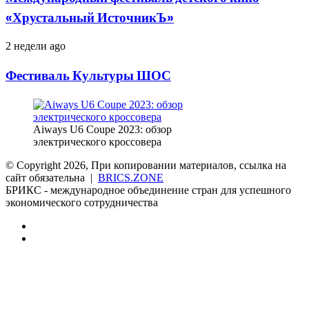
Международный
«Хрустальный ИсточникЪ»
фестиваль
детского
Фестиваль
2 недели ago
кино
Культуры
«Хрустальный
ШОС
ИсточникЪ»
Фестиваль Культуры ШОС
Aiways U6 Coupe 2023: обзор
электрического кроссовера
© Copyright 2026, При копировании материалов, ссылка на
сайт обязательна |
BRICS.ZONE
БРИКС - международное объединение стран для успешного
экономического сотрудничества
RSS
vk.com
Back
to
top
button