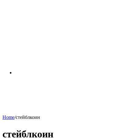
RSS
Home
/
стейблкоин
стейблкоин