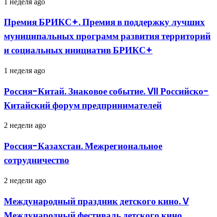
Премия
1 неделя ago
БРИКС+.
Премия
Премия БРИКС+. Премия в поддержку лучших
в
муниципальных программ развития территорий
поддержку
лучших
и социальных инициатив БРИКС+
муниципальных
программ
Россия-
1 неделя ago
развития
Китай.
территорий
Знаковое
и
Россия-Китай. Знаковое событие. VII Российско-
событие.
социальных
Китайский форум предпринимателей
VII
инициатив
Российско-
БРИКС+
Китайский
Россия-
2 недели ago
форум
Казахстан.
предпринимателей
Межрегиональное
Россия-Казахстан. Межрегиональное
сотрудничество
сотрудничество
Международный
2 недели ago
праздник
детского
Международный праздник детского кино. V
кино.
Международный фестиваль детского кино
V