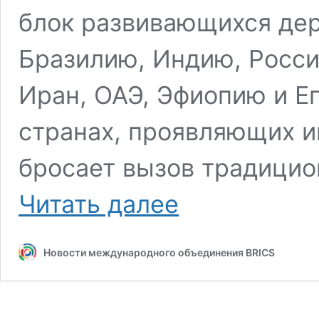
блок развивающихся де
Бразилию, Индию, Росси
Иран, ОАЭ, Эфиопию и Ег
странах, проявляющих и
бросает вызов традици
Трамп
Читать далее
нацелился
на
BRICS
Новости международного объединения BRICS
и
мировую
экономику