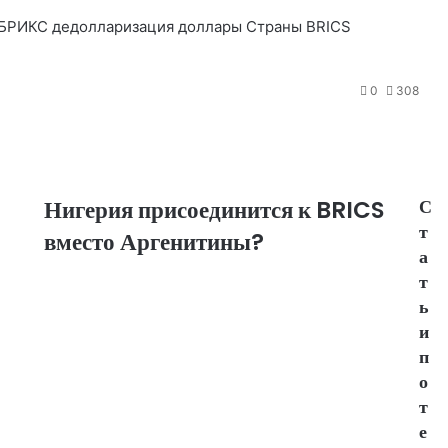
п
 БРИКС
дедолларизация
доллары
Страны BRICS
р
а
0
308
в
и
т
ь
Нигерия присоединится к BRICS
С
т
вместо Аргенитины?
а
т
ь
и
п
о
т
е