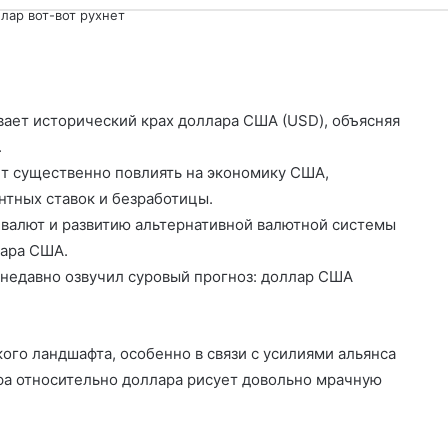
Cl
ллар вот-вот рухнет
О
т
вает исторический крах доллара США (USD), объясняя
п
.
р
ет существенно повлиять на экономику США,
а
нтных ставок и безработицы.
в
 валют и развитию альтернативной валютной системы
ара США.
и
) недавно озвучил суровый прогноз: доллар США
т
ь
го ландшафта, особенно в связи с усилиями альянса
фа относительно доллара рисует довольно мрачную