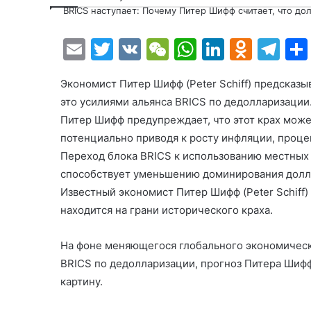
BRICS наступает: Почему Питер Шифф считает, что до
E
T
V
W
W
Li
O
T
m
w
K
e
h
n
d
el
Экономист Питер Шифф (Peter Schiff) предсказы
ai
itt
C
at
k
n
e
это усилиями альянса BRICS по дедолларизации
l
er
h
s
e
o
gr
Питер Шифф предупреждает, что этот крах мож
at
A
dI
kl
a
потенциально приводя к росту инфляции, проце
p
n
a
m
Переход блока BRICS к использованию местных
способствует уменьшению доминирования долл
p
s
Известный экономист Питер Шифф (Peter Schiff
s
находится на грани исторического краха.
ni
ki
На фоне меняющегося глобального экономическо
BRICS по дедолларизации, прогноз Питера Шиф
картину.