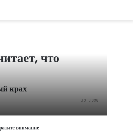
итает, что
ый крах
0
308
ратите внимание