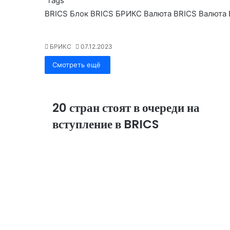
Tags
ai
itt
C
at
k
n
e
BRICS
Блок BRICS
БРИКС
Валюта BRICS
Валюта
l
er
h
s
e
o
gr
at
A
dI
kl
a
БРИКС
07.12.2023
p
n
a
m
Смотреть ещё
p
s
s
ni
20 стран стоят в очереди на
ki
вступление в BRICS