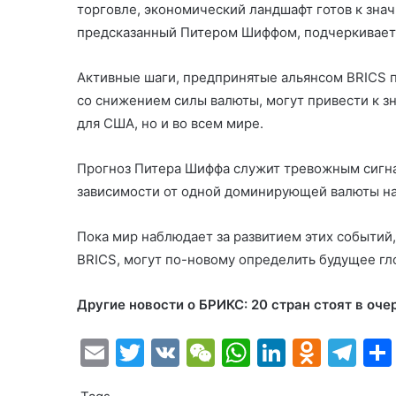
торговле, экономический ландшафт готов к зн
предсказанный Питером Шиффом, подчеркивает
Активные шаги, предпринятые альянсом BRICS 
со снижением силы валюты, могут привести к 
для США, но и во всем мире.
Прогноз Питера Шиффа служит тревожным сигна
зависимости от одной доминирующей валюты на
Пока мир наблюдает за развитием этих событий,
BRICS, могут по-новому определить будущее гл
Другие новости о БРИКС:
20 стран стоят в оче
E
T
V
W
W
Li
O
T
m
w
K
e
h
n
d
el