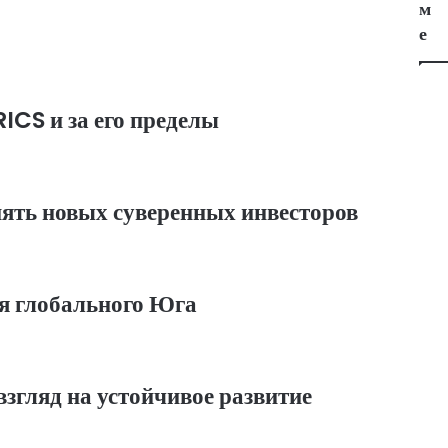
м
е
ICS и за его пределы
пять новых суверенных инвесторов
ля глобального Юга
яд на устойчивое развитие