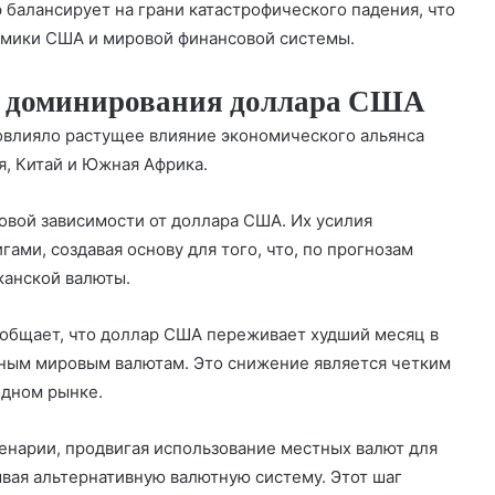
р балансирует на грани катастрофического падения, что
омики США и мировой финансовой системы.
е доминирования доллара США
повлияло растущее влияние экономического альянса
я
,
Китай
и Южная Африка.
овой зависимости от доллара США. Их усилия
ами, создавая основу для того, что, по прогнозам
канской валюты.
ообщает, что доллар США переживает худший месяц в
вным мировым валютам. Это снижение является четким
одном рынке.
ценарии, продвигая использование местных валют для
ывая альтернативную валютную систему. Этот шаг