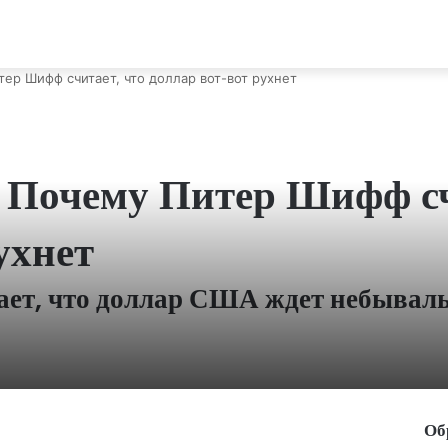
тер Шифф считает, что доллар вот-вот рухнет
: Почему Питер Шифф сч
рухнет
ет, что доллар США ждет небывал
Об