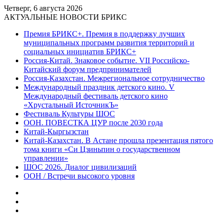
Четверг, 6 августа 2026
АКТУАЛЬНЫЕ НОВОСТИ БРИКС
Премия БРИКС+. Премия в поддержку лучших
муниципальных программ развития территорий и
социальных инициатив БРИКС+
Россия-Китай. Знаковое событие. VII Российско-
Китайский форум предпринимателей
Россия-Казахстан. Межрегиональное сотрудничество
Международный праздник детского кино. V
Международный фестиваль детского кино
«Хрустальный ИсточникЪ»
Фестиваль Культуры ШОС
ООН. ПОВЕСТКА ЦУР после 2030 года
Китай-Кыргызстан
Китай-Казахстан. В Астане прошла презентация пятого
тома книги «Си Цзиньпин о государственном
управлении»
ШОС 2026. Диалог цивилизаций
ООН / Встречи высокого уровня
Sidebar
Random
Article
Log
In