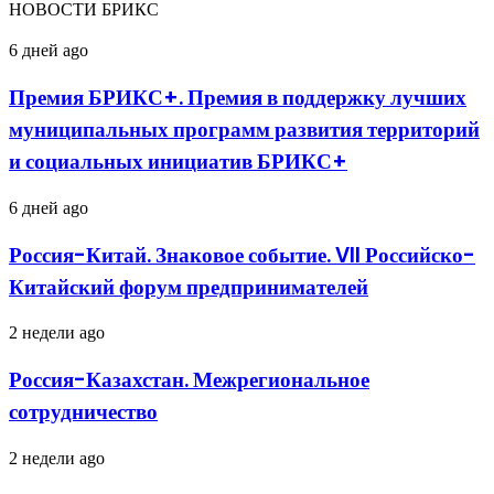
НОВОСТИ БРИКС
Премия
6 дней ago
БРИКС+.
Премия
Премия БРИКС+. Премия в поддержку лучших
в
муниципальных программ развития территорий
поддержку
лучших
и социальных инициатив БРИКС+
муниципальных
программ
Россия-
6 дней ago
развития
Китай.
территорий
Знаковое
и
Россия-Китай. Знаковое событие. VII Российско-
событие.
социальных
Китайский форум предпринимателей
VII
инициатив
Российско-
БРИКС+
Китайский
Россия-
2 недели ago
форум
Казахстан.
предпринимателей
Межрегиональное
Россия-Казахстан. Межрегиональное
сотрудничество
сотрудничество
Международный
2 недели ago
праздник