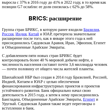
выросла с 37% в 2016 году до 41% в 2022 году, в то время как
позиции G7 ослабли: ее доля снизилась с 62% до 58%.
BRICS: расширение
Группа стран БРИКС, в которую ранее входили
Бразилия
,
Россия
,
Индия
,
Китай
и ЮАР, претерпела значительное
расширение после того, как в январе этого года к ней
присоединились Саудовская Аравия, Иран, Эфиопия, Египет
и Объединенные Арабские Эмираты.
С добавлением пяти новых стран БРИКС будет
контролировать более 40 % мировой добычи нефти, а
численность населения составит почти 3,6 миллиарда человек
— почти половину от общего числа жителей планеты.
Шанхайский НБР был создан в 2014 году Бразилией, Россией,
Индией, Китаем и ЮАР с целью обеспечения
финансирования инфраструктурных проектов и проектов
устойчивого развития. Банк официально начал свою
деятельность в 2015 году, а затем к нему присоединились
Бангладеш, Объединенные Арабские Эмираты,
Египет
и
Уругвай. Саудовская Аравия также ведет переговоры о
вступлении в банк.