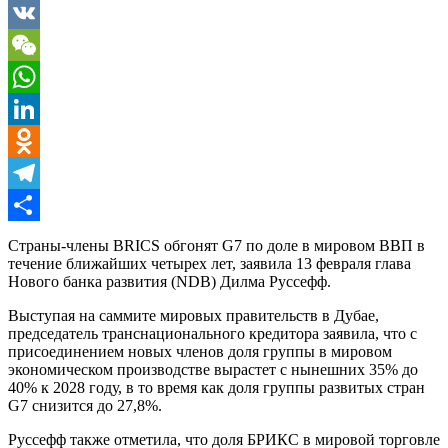
Twitter
VK
WeChat
WhatsApp
LinkedIn
Odnoklassniki
Telegram
Отправить
Страны-члены BRICS обгонят G7 по доле в мировом ВВП в
течение ближайших четырех лет, заявила 13 февраля глава
Нового банка развития (NDB) Дилма Руссефф.
Выступая на саммите мировых правительств в Дубае,
председатель транснационального кредитора заявила, что с
присоединением новых членов доля группы в мировом
экономическом производстве вырастет с нынешних 35% до
40% к 2028 году, в то время как доля группы развитых стран
G7 снизится до 27,8%.
Руссефф также отметила, что доля БРИКС в мировой торговле