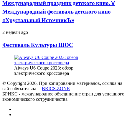
детского
Международный праздник детского кино. V
кино.
Международный фестиваль детского кино
V
Международный
«Хрустальный ИсточникЪ»
фестиваль
детского
Фестиваль
2 недели ago
кино
Культуры
«Хрустальный
ШОС
ИсточникЪ»
Фестиваль Культуры ШОС
Aiways U6 Coupe 2023: обзор
электрического кроссовера
© Copyright 2026, При копировании материалов, ссылка на
сайт обязательна |
BRICS.ZONE
БРИКС - международное объединение стран для успешного
экономического сотрудничества
RSS
vk.com
Back
to