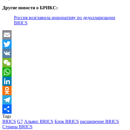
Другие новости о БРИКС:
Россия возглавила инициативу по дедолларизации
BRICS
Email
Twitter
VK
WeChat
WhatsApp
LinkedIn
Odnoklassniki
Telegram
Tags
Отправить
BRICS
G7
Альянс BRICS
Блок BRICS
расширение BRICS
Страны BRICS