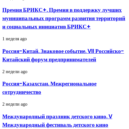
БРИКС+.
Премия
Премия БРИКС+. Премия в поддержку лучших
в
муниципальных программ развития территорий
поддержку
лучших
и социальных инициатив БРИКС+
муниципальных
программ
Россия-
1 неделя ago
развития
Китай.
территорий
Знаковое
и
Россия-Китай. Знаковое событие. VII Российско-
событие.
социальных
Китайский форум предпринимателей
VII
инициатив
Российско-
БРИКС+
Китайский
Россия-
2 недели ago
форум
Казахстан.
предпринимателей
Межрегиональное
Россия-Казахстан. Межрегиональное
сотрудничество
сотрудничество
Международный
2 недели ago
праздник
детского
Международный праздник детского кино. V
кино.
Международный фестиваль детского кино
V