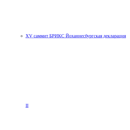
XV саммит БРИКС Йоханнесбургская декларация
II