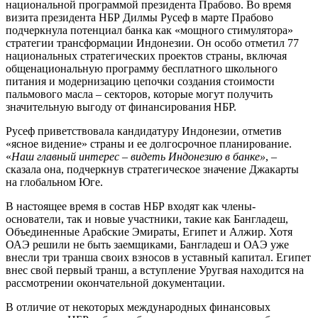
национальной программой президента Прабово. Во время
визита президента НБР Дилмы Русеф в марте Прабово
подчеркнула потенциал банка как «мощного стимулятора»
стратегии трансформации Индонезии. Он особо отметил 77
национальных стратегических проектов страны, включая
общенациональную программу бесплатного школьного
питания и модернизацию цепочки создания стоимости
пальмового масла – секторов, которые могут получить
значительную выгоду от финансирования НБР.
Русеф приветствовала кандидатуру Индонезии, отметив
«ясное видение» страны и ее долгосрочное планирование.
«
Наш главный интерес – видеть Индонезию в банке»
, –
сказала она, подчеркнув стратегическое значение Джакарты
на глобальном Юге.
В настоящее время в состав НБР входят как члены-
основатели, так и новые участники, такие как Бангладеш,
Объединенные Арабские Эмираты, Египет и Алжир. Хотя
ОАЭ решили не быть заемщиками, Бангладеш и ОАЭ уже
внесли три транша своих взносов в уставный капитал. Египет
внес свой первый транш, а вступление Уругвая находится на
рассмотрении окончательной документации.
В отличие от некоторых международных финансовых