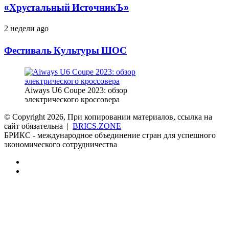
Международный
«Хрустальный ИсточникЪ»
фестиваль
детского
Фестиваль
2 недели ago
кино
Культуры
«Хрустальный
ШОС
ИсточникЪ»
Фестиваль Культуры ШОС
Aiways U6 Coupe 2023: обзор
электрического кроссовера
© Copyright 2026, При копировании материалов, ссылка на
сайт обязательна |
BRICS.ZONE
БРИКС - международное объединение стран для успешного
экономического сотрудничества
RSS
vk.com
Back
to
top
button