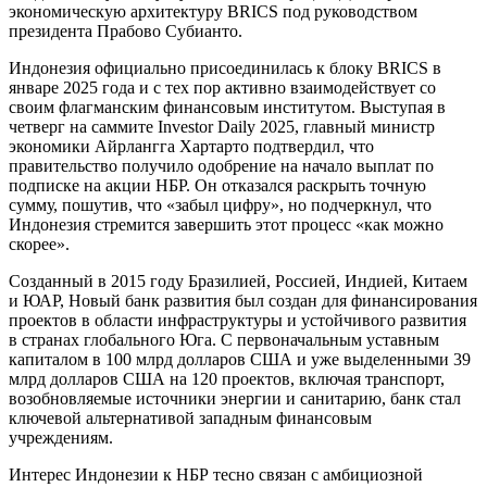
экономическую архитектуру BRICS под руководством
президента Прабово Субианто.
Индонезия официально присоединилась к блоку BRICS в
январе 2025 года и с тех пор активно взаимодействует со
своим флагманским финансовым институтом. Выступая в
четверг на саммите Investor Daily 2025, главный министр
экономики Айрлангга Хартарто подтвердил, что
правительство получило одобрение на начало выплат по
подписке на акции НБР. Он отказался раскрыть точную
сумму, пошутив, что «забыл цифру», но подчеркнул, что
Индонезия стремится завершить этот процесс «как можно
скорее».
Созданный в 2015 году Бразилией, Россией, Индией, Китаем
и ЮАР, Новый банк развития был создан для финансирования
проектов в области инфраструктуры и устойчивого развития
в странах глобального Юга. С первоначальным уставным
капиталом в 100 млрд долларов США и уже выделенными 39
млрд долларов США на 120 проектов, включая транспорт,
возобновляемые источники энергии и санитарию, банк стал
ключевой альтернативой западным финансовым
учреждениям.
Интерес Индонезии к НБР тесно связан с амбициозной