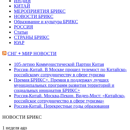
ИНДИЯ
КИТАЙ
МЕРОПРИЯТИЯ БРИКС
НОВОСТИ БРИКС
Образование и культура БРИКС
РОССИЯ
Статьи
СТРАНЫ БРИКС
ЮАР
СНГ + МИР НОВОСТИ
105-летию Коммунистической Партии Китая
Россия–Китай. В Москве прошел телемост по Китайско-
российскому сотрудничеству в сфере туризма
Премия БРИКС+. Премия в поддержку лучших
муниципальных программ развития территорий и
социальных инициатив БРИКС+
Россия-Китай. Москва-Пекин. Видео-Мост: «Китайско-
российское сотрудничество в сфере туризма»
Россия-Китай. Перекрестные годы образования
НОВОСТИ БРИКС
Премия
1 неделя ago