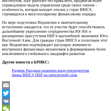
институтов, НБР работает без права вето, продвигая более
справедливую модель управления среди своих членов –
особенность, которая находит отклик у стран BRICS,
стремящихся к многополярному финансовому порядку.
По мере подготовки Индонезии к окончательному
вступлению ожидается, что ее участие будет способствовать
дальнейшему укреплению сотрудничества Юг-Юг и
расширению присутствия НБР в крупнейшей экономике Юго-
Восточной Азии. Для граждан стран BRICS и политиков этот
шаг Индонезии подтверждает растущую значимость
внутренних финансовых механизмов в формировании более
инклюзивного глобального ландшафта развития.
Другие новости о БРИКС:
Раджив Ранджан назначен вице-президентом
банка BRICS НБР на пятилетний срок
Email
Twitter
VK