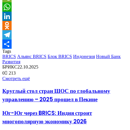
WeChat
WhatsApp
LinkedIn
Odnoklassniki
Telegram
Tags
Отправить
BRICS
Альянс BRICS
Блок BRICS
Индонезия
Новый Банк
Развития
БРИКС
22.10.2025
0
213
Смотреть ещё
Круглый стол стран ШОС по глобальному
управлению – 2025 прошел в Пекине
Юг-Юг через BRICS: Индия строит
многополярную экономику 2026