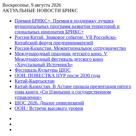
Воскресенье, 9 августа 2026
АКТУАЛЬНЫЕ НОВОСТИ БРИКС
Премия БРИКС+. Премия в поддержку лучших
муниципальных программ развития территорий и
социальных инициатив БРИКС+
Россия-Китай. Знаковое событие. VII Российско-
Китайский форум предпринимателей
Россия-Казахстан. Межрегиональное сотрудничество
Международный праздник детского кино. V
Международный фестиваль детского кино
«Хрустальный ИсточникЪ»
Фестиваль Культуры ШОС
ООН. ПОВЕСТКА ЦУР после 2030 года
Китай-Кыргызстан
Китай-Казахстан. В Астане прошла презентация пятого
тома книги «Си Цзиньпин о государственном
управлении»
ШОС 2026. Диалог цивилизаций
ООН / Встречи высокого уровня
Sidebar
Random
Article
Log
In