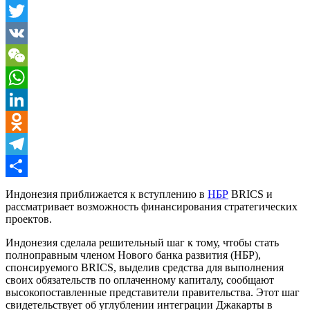
Email
Twitter
VK
WeChat
WhatsApp
LinkedIn
Odnoklassniki
Telegram
Отправить
Индонезия приближается к вступлению в
НБР
BRICS и
рассматривает возможность финансирования стратегических
проектов.
Индонезия сделала решительный шаг к тому, чтобы стать
полноправным членом Нового банка развития (НБР),
спонсируемого BRICS, выделив средства для выполнения
своих обязательств по оплаченному капиталу, сообщают
высокопоставленные представители правительства. Этот шаг
свидетельствует об углублении интеграции Джакарты в