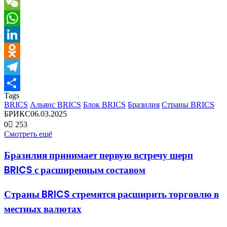
VK
WeChat
WhatsApp
LinkedIn
Odnoklassniki
Telegram
Tags
Отправить
BRICS
Альянс BRICS
Блок BRICS
Бразилия
Страны BRICS
БРИКС
06.03.2025
0
253
Смотреть ещё
Бразилия принимает первую встречу шерп
BRICS с расширенным составом
Страны BRICS стремятся расширить торговлю в
местных валютах