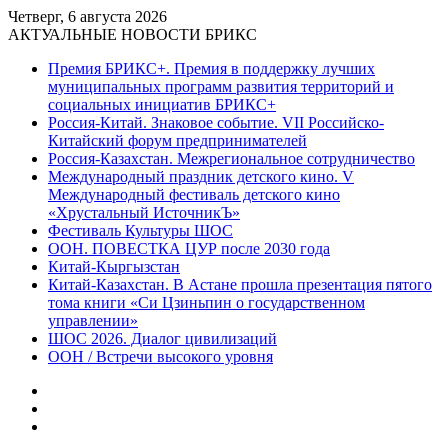
Четверг, 6 августа 2026
АКТУАЛЬНЫЕ НОВОСТИ БРИКС
Премия БРИКС+. Премия в поддержку лучших
муниципальных программ развития территорий и
социальных инициатив БРИКС+
Россия-Китай. Знаковое событие. VII Российско-
Китайский форум предпринимателей
Россия-Казахстан. Межрегиональное сотрудничество
Международный праздник детского кино. V
Международный фестиваль детского кино
«Хрустальный ИсточникЪ»
Фестиваль Культуры ШОС
ООН. ПОВЕСТКА ЦУР после 2030 года
Китай-Кыргызстан
Китай-Казахстан. В Астане прошла презентация пятого
тома книги «Си Цзиньпин о государственном
управлении»
ШОС 2026. Диалог цивилизаций
ООН / Встречи высокого уровня
Sidebar
Random
Article
Log
In