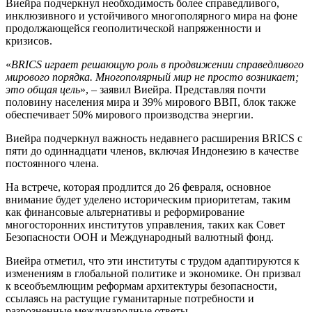
Виейра подчеркнул необходимость более справедливого,
инклюзивного и устойчивого многополярного мира на фоне
продолжающейся геополитической напряженности и
кризисов.
«
BRICS играет решающую роль в продвижении справедливого
мирового порядка. Многополярный мир не просто возникает;
это общая цель
», – заявил Виейра. Представляя почти
половину населения мира и 39% мирового ВВП, блок также
обеспечивает 50% мирового производства энергии.
Виейра подчеркнул важность недавнего расширения BRICS с
пяти до одиннадцати членов, включая Индонезию в качестве
постоянного члена.
На встрече, которая продлится до 26 февраля, основное
внимание будет уделено историческим приоритетам, таким
как финансовые альтернативы и реформирование
многосторонних институтов управления, таких как Совет
Безопасности ООН и Международный валютный фонд.
Виейра отметил, что эти институты с трудом адаптируются к
изменениям в глобальной политике и экономике. Он призвал
к всеобъемлющим реформам архитектуры безопасности,
ссылаясь на растущие гуманитарные потребности и
разрозненные международные ответы.