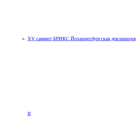
XV саммит БРИКС Йоханнесбургская декларация
II