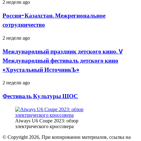
Китайский
Россия-
2 недели ago
форум
Казахстан.
предпринимателей
Межрегиональное
Россия-Казахстан. Межрегиональное
сотрудничество
сотрудничество
Международный
2 недели ago
праздник
детского
Международный праздник детского кино. V
кино.
Международный фестиваль детского кино
V
Международный
«Хрустальный ИсточникЪ»
фестиваль
детского
Фестиваль
2 недели ago
кино
Культуры
«Хрустальный
ШОС
ИсточникЪ»
Фестиваль Культуры ШОС
Aiways U6 Coupe 2023: обзор
электрического кроссовера
© Copyright 2026, При копировании материалов, ссылка на