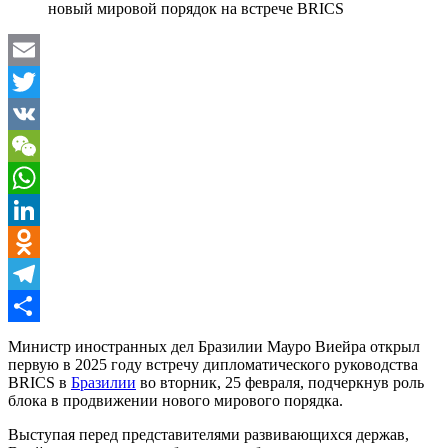
новый мировой порядок на встрече BRICS
Email
Twitter
VK
WeChat
WhatsApp
LinkedIn
Odnoklassniki
Telegram
Отправить
Министр иностранных дел Бразилии Мауро Виейра открыл
первую в 2025 году встречу дипломатического руководства
BRICS в
Бразилии
во вторник, 25 февраля, подчеркнув роль
блока в продвижении нового мирового порядка.
Выступая перед представителями развивающихся держав,