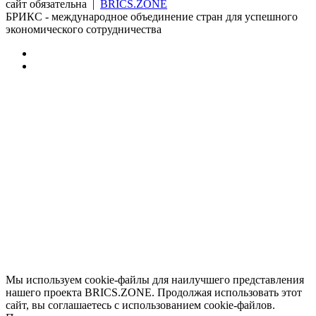
сайт обязательна |
BRICS.ZONE
БРИКС - международное объединение стран для успешного
экономического сотрудничества
RSS
vk.com
Back
to
top
button
Мы используем cookie-файлы для наилучшего представления
нашего проекта BRICS.ZONE. Продолжая использовать этот
сайт, вы соглашаетесь с использованием cookie-файлов.