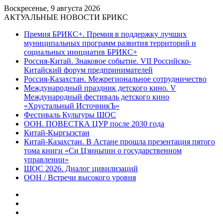
Воскресенье, 9 августа 2026
АКТУАЛЬНЫЕ НОВОСТИ БРИКС
Премия БРИКС+. Премия в поддержку лучших
муниципальных программ развития территорий и
социальных инициатив БРИКС+
Россия-Китай. Знаковое событие. VII Российско-
Китайский форум предпринимателей
Россия-Казахстан. Межрегиональное сотрудничество
Международный праздник детского кино. V
Международный фестиваль детского кино
«Хрустальный ИсточникЪ»
Фестиваль Культуры ШОС
ООН. ПОВЕСТКА ЦУР после 2030 года
Китай-Кыргызстан
Китай-Казахстан. В Астане прошла презентация пятого
тома книги «Си Цзиньпин о государственном
управлении»
ШОС 2026. Диалог цивилизаций
ООН / Встречи высокого уровня
Sidebar
Random
Article
Log
In