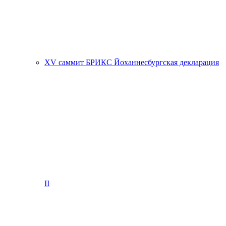
XV саммит БРИКС Йоханнесбургская декларация
II