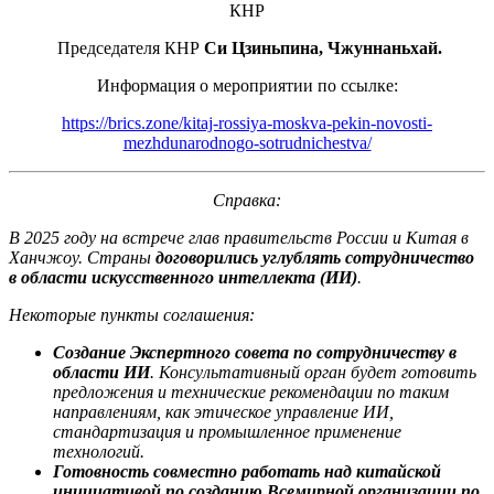
КНР
Председателя КНР
Си Цзиньпина
,
Чжуннаньхай
.
Информация о мероприятии по ссылке:
https://brics.zone/kitaj-rossiya-moskva-pekin-novosti-
mezhdunarodnogo-sotrudnichestva/
Справка:
В 2025
году на встрече глав правительств России и Китая в
Ханчжоу. Страны
договорились углублять сотрудничество
в области искусственного интеллекта (ИИ)
.
Некоторые пункты соглашения:
Создание Экспертного совета по сотрудничеству в
области ИИ
. Консультативный орган будет готовить
предложения и технические рекомендации по таким
направлениям, как этическое управление ИИ,
стандартизация и промышленное применение
технологий.
Готовность совместно работать над китайской
инициативой по созданию Всемирной организации по