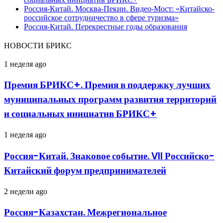
Россия-Китай. Москва-Пекин. Видео-Мост: «Китайско-
российское сотрудничество в сфере туризма»
Россия-Китай. Перекрестные годы образования
НОВОСТИ БРИКС
Премия
1 неделя ago
БРИКС+.
Премия
Премия БРИКС+. Премия в поддержку лучших
в
муниципальных программ развития территорий
поддержку
лучших
и социальных инициатив БРИКС+
муниципальных
программ
Россия-
1 неделя ago
развития
Китай.
территорий
Знаковое
и
Россия-Китай. Знаковое событие. VII Российско-
событие.
социальных
Китайский форум предпринимателей
VII
инициатив
Российско-
БРИКС+
Китайский
Россия-
2 недели ago
форум
Казахстан.
предпринимателей
Межрегиональное
Россия-Казахстан. Межрегиональное
сотрудничество