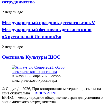
сотрудничество
Международный
2 недели ago
праздник
детского
Международный праздник детского кино. V
кино.
Международный фестиваль детского кино
V
Международный
«Хрустальный ИсточникЪ»
фестиваль
детского
Фестиваль
2 недели ago
кино
Культуры
«Хрустальный
ШОС
ИсточникЪ»
Фестиваль Культуры ШОС
Aiways U6 Coupe 2023: обзор
электрического кроссовера
© Copyright 2026, При копировании материалов, ссылка на
сайт обязательна |
BRICS.ZONE
БРИКС - международное объединение стран для успешного
экономического сотрудничества