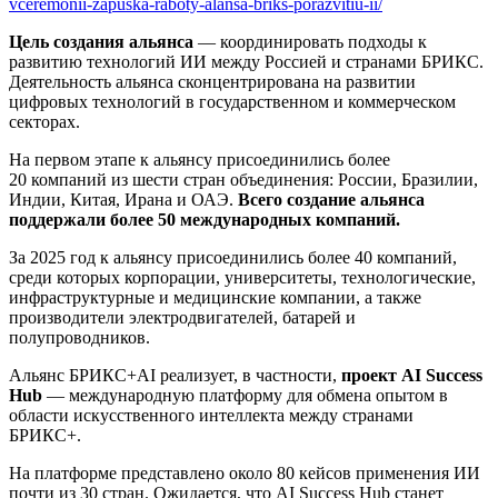
vceremonii-zapuska-raboty-alansa-briks-porazvitiu-ii/
Цель создания альянса
— координировать подходы к
развитию технологий ИИ между Россией и странами БРИКС.
Деятельность альянса сконцентрирована на развитии
цифровых технологий в государственном и коммерческом
секторах.
На первом этапе к альянсу присоединились более
20 компаний из шести стран объединения: России, Бразилии,
Индии, Китая, Ирана и ОАЭ.
Всего создание альянса
поддержали более 50 международных компаний.
За 2025 год к альянсу присоединились более 40 компаний,
среди которых корпорации, университеты, технологические,
инфраструктурные и медицинские компании, а также
производители электродвигателей, батарей и
полупроводников.
Альянс БРИКС+AI реализует, в частности,
проект AI Success
Hub
— международную платформу для обмена опытом в
области искусственного интеллекта между странами
БРИКС+.
На платформе представлено около 80 кейсов применения ИИ
почти из 30 стран. Ожидается, что AI Success Hub станет