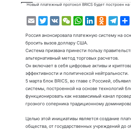
Новый платежный протокол BRICS будет построен на
E
T
V
W
W
Li
O
T
m
w
K
e
h
n
d
el
Россия анонсировала платежную систему на осн
ai
itt
C
at
k
n
e
бросить вызов доллару США.
l
er
h
s
e
o
gr
Система призвана принести пользу правительст
at
A
dI
kl
a
альтернативный метод торговых расчетов.
p
n
a
m
Он включает в себя цифровые активы и криптов
эффективности и политической нейтральности.
p
s
5 марта блок BRICS, во главе с Россией, объяви
s
системы, построенной на основе технологий бло
ni
функционировать как независимый канал провед
ki
грозного соперника традиционному доминирова
Целью этой инициативы является создание плат
общества, от государственных учреждений до о