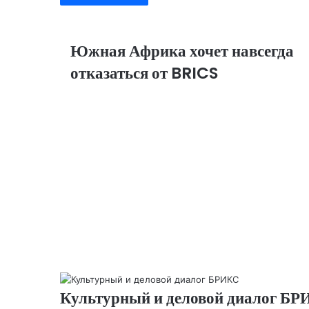
s
ni
ki
Южная Африка хочет навсегда
отказаться от BRICS
Культурный и деловой диалог Б