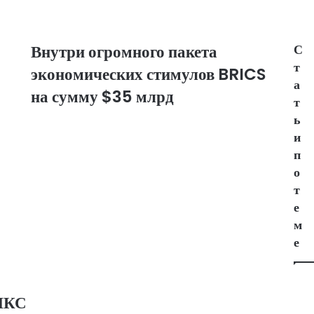
т
ь
Внутри огромного пакета
С
т
экономических стимулов BRICS
а
на сумму $35 млрд
т
ь
и
п
о
т
е
м
е
РИКС