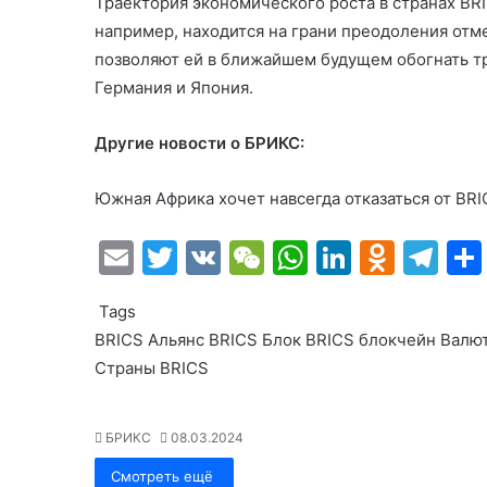
Траектория экономического роста в странах BR
например, находится на грани преодоления отме
позволяют ей в ближайшем будущем обогнать т
Германия и Япония.
Другие новости о БРИКС:
Южная Африка хочет навсегда отказаться от BRI
E
T
V
W
W
Li
O
T
m
w
K
e
h
n
d
el
Tags
ai
itt
C
at
k
n
e
BRICS
Альянс BRICS
Блок BRICS
блокчейн
Валют
l
er
h
s
e
o
gr
Страны BRICS
at
A
dI
kl
a
p
n
a
m
БРИКС
08.03.2024
p
s
Смотреть ещё