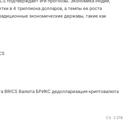
ICS подтверждает эти прогнозы. Экономика Индии,
тки в 4 триллиона долларов, а темпы ее роста
радиционные экономические державы, такие как
CS
О
т
п
а BRICS
Валюта БРИКС
дедолларизация
криптовалюта
р
а
в
0
278
и