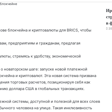
Cl
 блокчейне
Ир
О
ст
в 
т
20
ове блокчейна и криптовалюты для BRICS, чтобы
п
р
вам, предприятиям и гражданам, предлагая
а
в
алюты, стремясь к удобству, экономической
и
л о новаторском шаге: запуске новой платежной
т
кчейна и криптовалют. Эта новая система призвана
ь
ения торговых расчетов, позиционируя себя как
нию доллара США в глобальных транзакциях.
ежной системы, доступной и полезной для всех слоев
бычного человека на улице. Такая инклюзивность