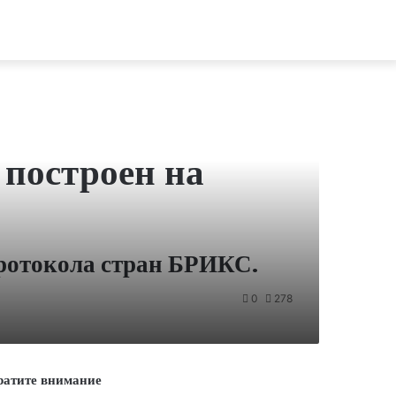
построен на
протокола стран БРИКС.
0
278
ратите внимание