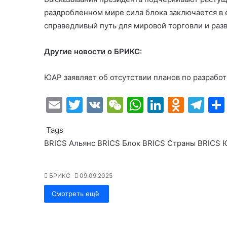
раздробленном мире сила блока заключается в 
справедливый путь для мировой торговли и разв
Другие новости о БРИКС:
ЮАР заявляет об отсутствии планов по разрабо
E
T
V
W
W
Li
O
T
m
w
K
e
h
n
d
el
Tags
ai
itt
C
at
k
n
e
BRICS
Альянс BRICS
Блок BRICS
Страны BRICS
l
er
h
s
e
o
gr
at
A
dI
kl
a
БРИКС
09.09.2025
p
n
a
m
Смотреть ещё
p
s
s