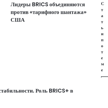
ь
Лидеры BRICS объединяются
С
т
против «тарифного шантажа»
а
США
т
ь
и
п
о
т
е
м
е
стабильности. Роль BRICS+ в