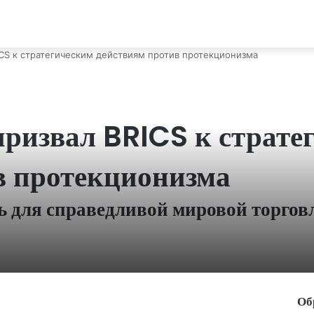
CS к стратегическим действиям против протекционизма
ризвал BRICS к страте
в протекционизма
ь для справедливой мировой торгов
Об