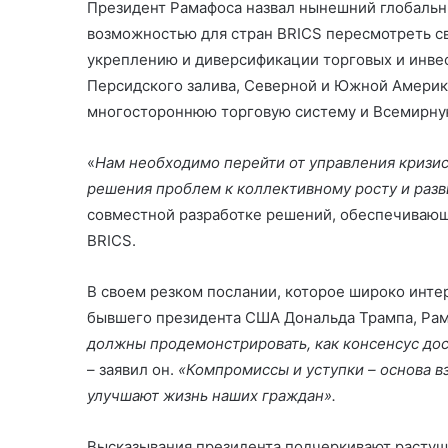
Президент Рамафоса назвал нынешний глобальн
возможностью для стран BRICS пересмотреть с
укреплению и диверсификации торговых и инвес
Персидского залива, Северной и Южной Америк
многостороннюю торговую систему и Всемирную
«
Нам необходимо перейти от управления кризис
решения проблем к коллективному росту и раз
совместной разработке решений, обеспечивающ
BRICS.
В своем резком послании, которое широко инте
бывшего президента США Дональда Трампа, Рам
должны продемонстрировать, как консенсус дос
– заявил он.
«Компромиссы и уступки – основа в
улучшают жизнь наших граждан».
Высказывания президента подчеркивают растуще