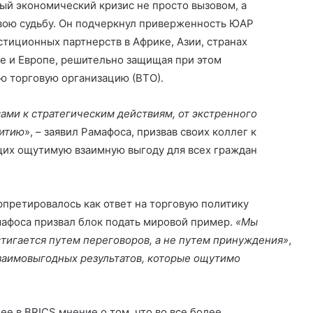
ый экономический кризис не просто вызовом, а
вою судьбу. Он подчеркнул приверженность ЮАР
тиционных партнерств в Африке, Азии, странах
е и Европе, решительно защищая при этом
 торговую организацию (ВТО).
ами к стратегическим действиям, от экстренного
витию
», – заявил Рамафоса, призвав своих коллег к
их ощутимую взаимную выгоду для всех граждан
рпретировалось как ответ на торговую политику
афоса призвал блок подать мировой пример.
«Мы
тигается путем переговоров, а не путем принуждения»
,
заимовыгодных результатов, которые ощутимо
е в BRICS мнение о том, что во все более