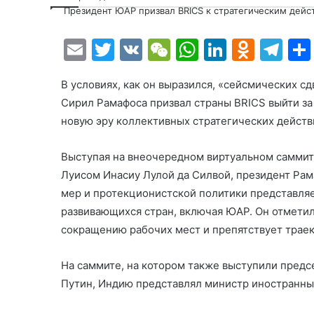
Президент ЮАР призвал BRICS к стратегическим дейс
E
T
V
W
W
Li
O
T
m
w
K
e
h
n
d
el
В условиях, как он выразился, «сейсмических с
ai
itt
C
at
k
n
e
Сирил Рамафоса призвал страны BRICS выйти за
l
er
h
s
e
o
gr
новую эру коллективных стратегических действ
at
A
dI
kl
a
p
n
a
m
Выступая на внеочередном виртуальном саммит
Луисом Инасиу Лулой да Силвой, президент Рам
p
s
мер и протекционистской политики представля
s
развивающихся стран, включая ЮАР. Он отметил
ni
сокращению рабочих мест и препятствует траек
ki
На саммите, на котором также выступили пред
Путин
, Индию представлял министр иностранны