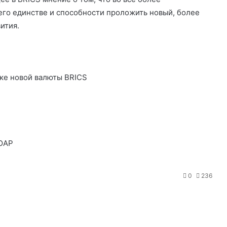
его единстве и способности проложить новый, более
ития.
тке новой валюты BRICS
О
т
п
ЮАР
р
а
0
236
в
и
т