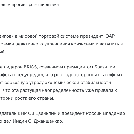
Cl
твиям против протекционизма
О
т
двигов» в мировой торговой системе президент ЮАР
п
 рамки реактивного управления кризисами и вступить в
р
ий.
а
в
е лидеров BRICS, созванном президентом Бразилии
афоса предупредил, что рост односторонних тарифных
и
ет серьезную угрозу экономической стабильности
т
, что эта растущая неопределенность уже привела к
ь
тории роста его страны.
седатель КНР
Си Цзиньпин
и президент России
Владимир
х дел Индии С. Джайшанкар.