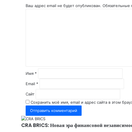
Ваш адрес email не будет опубликован.
Обязательные
К
о
м
м
е
н
т
а
р
и
Имя
*
й
*
Email
*
Сайт
Сохранить моё имя, email и адрес сайта в этом бр
CRA BRICS: Новая эра финансовой независимо