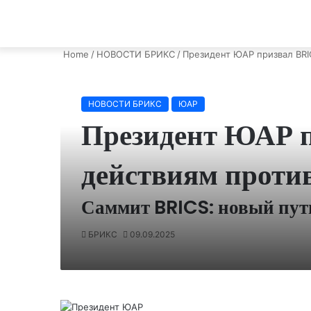
Home
/
НОВОСТИ БРИКС
/
Президент ЮАР призвал BRI
НОВОСТИ БРИКС
ЮАР
Президент ЮАР п
действиям проти
Саммит BRICS: новый пут
БРИКС
09.09.2025