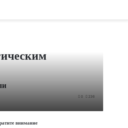
гическим
ли
0
236
ратите внимание