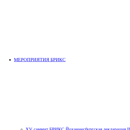
МЕРОПРИЯТИЯ БРИКС
XV саммит БРИКС Йоханнесбургская декларация II