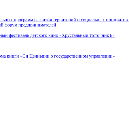
льных программ развития территорий и социальных инициати
кий форум предпринимателей
ный фестиваль детского кино «Хрустальный ИсточникЪ»
тома книги «Си Цзиньпин о государственном управлении»