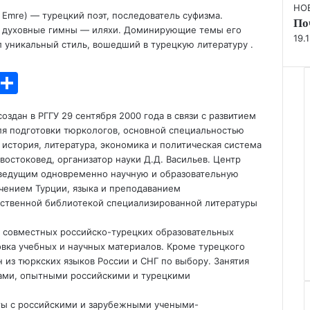
Clo
НО
Emre) — турецкий поэт, последователь суфизма.
По
й духовные гимны — иляхи. Доминирующие темы его
19.
 уникальный стиль, вошедший в турецкую литературу .
T
О
l
т
дан в РГГУ 29 сентября 2000 года в связи с развитием
e
п
ля подготовки тюркологов, основной специальностью
gr
р
 история, литература, экономика и политическая система
востоковед, организатор науки Д.Д. Васильев. Центр
a
а
ведущим одновременно научную и образовательную
m
в
учением Турции, языка и преподаванием
бственной библиотекой специализированной литературы
и
т
ия совместных российско-турецких образовательных
овка учебных и научных материалов. Кроме турецкого
ь
 из тюркских языков России и СНГ по выбору. Занятия
ами, опытными российскими и турецкими
кты с российскими и зарубежными учеными-