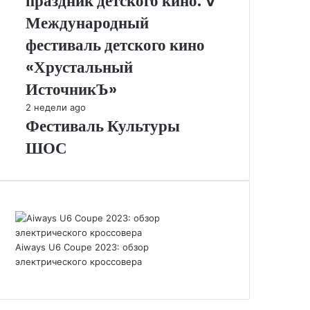
праздник детского кино. V
кино.
V
Международный
Международный
фестиваль детского кино
фестиваль
детского
«Хрустальный
кино
ИсточникЪ»
«Хрустальный
ИсточникЪ»
Фестиваль
2 недели ago
Фестиваль Культуры
Культуры
ШОС
ШОС
Aiways U6 Coupe 2023: обзор
электрического кроссовера