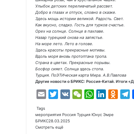
Улыбок детских переливчатый рассвет.
Добро в глазах и отпуск, словно в сказке.
Здесь мощь истории великой. Радость. Свет.
Как вкусно, сладко. Гость для турков счастье.
Орех на солнце. Солнце в пахлаве.
Назар турецкий снова на запястье.
На море лето. Лето в голове.
Здесь красоты прекрасные мотивы.
Вдоль моря вновь протоптана тропа.
Страна в цветах. Прекрасные порывы.
Босфор сияет. Солнца здесь стопа.
Турция. ПоЭТИческая карта Мира. А.В.Павлова
Другие новости о БРИКС:
Россия-Китай. Итоги «
E
T
V
W
W
Li
O
m
w
K
e
h
n
d
e
Tags
ai
itt
C
at
k
n
мероприятия
Россия
Турция
Юнус Эмре
l
er
h
s
e
o
БРИКС
28.03.2025
Смотреть ещё
at
A
dI
kl