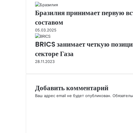
Бразилия принимает первую в
составом
05.03.2025
BRICS занимает четкую позици
секторе Газа
28.11.2023
Добавить комментарий
Ваш адрес email не будет опубликован.
Обязател
К
о
м
м
е