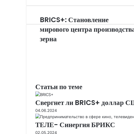
p
n
a
p
s
BRICS+: Становление
s
мирового центра производств
ni
зерна
ki
Статьи по теме
Свергнет ли BRICS+ доллар 
04.06.2024
ТЕЛЕ- Синергия БРИКС
02.05.2024