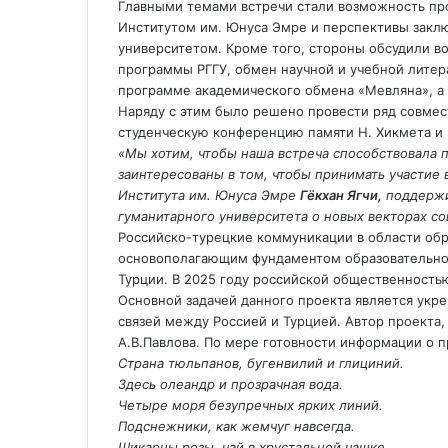
Главными темами встречи стали возможность пр
Институтом им. Юнуса Эмре и перспективы закл
университетом. Кроме того, стороны обсудили в
программы РГГУ, обмен научной и учебной литера
программе академического обмена «Мевляна», а 
Наряду с этим было решено провести ряд совмес
студенческую конференцию памяти Н. Хикмета и 
«Мы хотим, чтобы наша встреча способствовала 
заинтересованы в том, чтобы принимать участие
Института им. Юнуса Эмре
Гёкхан Ягчи,
поддержи
гуманитарного университета о новых векторах со
Российско-турецкие коммуникации в области обр
основополагающим фундаментом образовательно
Турции. В 2025 году российской общественностью
Основной задачей данного проекта является укре
связей между Россией и Турцией. Автор проекта,
А.В.Павлова. По мере готовности информации о п
Страна тюльпанов, бугенвилий и глициний.
Здесь олеандр и прозрачная вода.
Четыре моря безупречных ярких линий.
Подснежники, как жемчуг навсегда.
Шикарны розы, чай в хрустальной чашке.