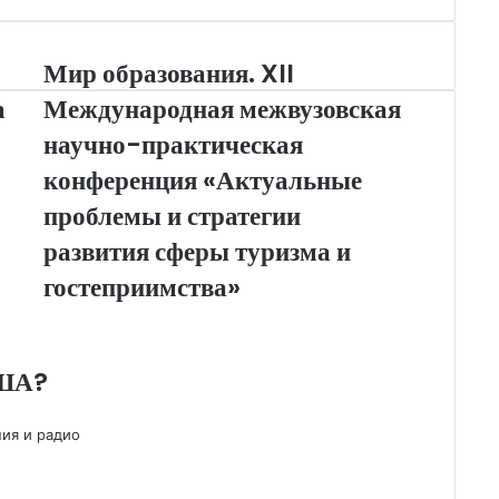
m
в
и
Мир образования. XII
т
а
Международная межвузовская
ь
научно-практическая
конференция «Актуальные
проблемы и стратегии
развития сферы туризма и
гостеприимства»
США?