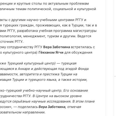
еренции и круглые столы по актуальным проблемам
азличным темам политической, социальной и культурной
акты с другими научно-учебными центрами РГГУ и
 турецких граждан, проживающих, как в Турции, так и в
ами РГГУ, разработана учебная программа магистратуры
олитология, менеджмент, туризм и другим. Ведется
сточник РГГУ.
ому сотрудничеству РГГУ
Вера Заботкина
встретилась с
о культурного центра)
Гёкханом Ягчи
для обсуждения
кже Турецкий культурный центр) — турецкая
рующаяся в Анкаре и действующая под эгидой Фонда
ваемости, авторитета и престижа Турции на
зация Турции и турецкого языка, а также истории,
ско-турецкий учебно-научный центр. Его основание
трудничества РГГУ. В Центре на высоком уровне
ведутся серьёзные научные исследования. В этом плане
России», — поделилась
Вера Заботкина,
отмечая
азовательном направлении.