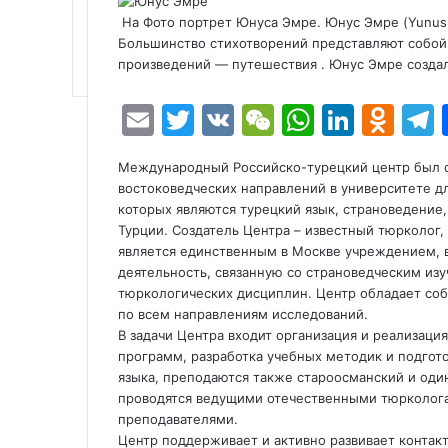
На Фото портрет Юнуса Эмре. Юнус Эмре (Yunus 
Большинство стихотворений представляют собо
произведений — путешествия . Юнус Эмре создал
E
T
V
W
W
Li
O
m
w
K
e
h
n
d
e
Международный Российско-турецкий центр был соз
ai
itt
C
at
k
n
востоковедческих направлений в университете д
l
er
h
s
e
o
которых являются турецкий язык, страноведение,
Турции. Создатель Центра – известный тюрколог, 
at
A
dI
kl
является единственным в Москве учреждением, 
p
n
a
деятельность, связанную со страноведческим из
тюркологических дисциплин. Центр обладает со
p
s
по всем направлениям исследований.
s
В задачи Центра входит организация и реализац
программ, разработка учебных методик и подгот
ni
языка, преподаются также староосманский и один
ki
проводятся ведущими отечественными тюрколог
преподавателями.
Центр поддерживает и активно развивает конта