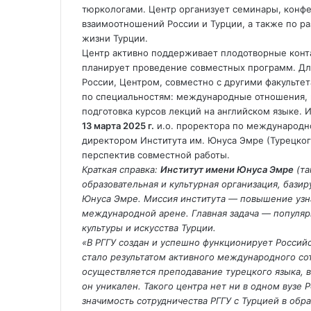
тюркологами. Центр организует семинары, конф
взаимоотношений России и Турции, а также по р
жизни Турции.
Центр активно поддерживает плодотворные конт
планирует проведение совместных программ. Для
России, Центром, совместно с другими факультет
по специальностям: международные отношения, п
подготовка курсов лекций на английском языке. И
13 марта 2025 г.
и.о. проректора по международн
директором Института им. Юнуса Эмре (Турецког
перспектив совместной работы.
Краткая справка:
Институт имени Юнуса Эмре
(та
образовательная и культурная организация, бази
Юнуса Эмре. Миссия института — повышение узна
международной арене. Главная задача — популяри
культуры и искусства Турции.
«В РГГУ создан и успешно функционирует Россий
стало результатом активного международного со
осуществляется преподавание турецкого языка, 
он уникален. Такого центра нет ни в одном вузе 
значимость сотрудничества РГГУ с Турцией в обр