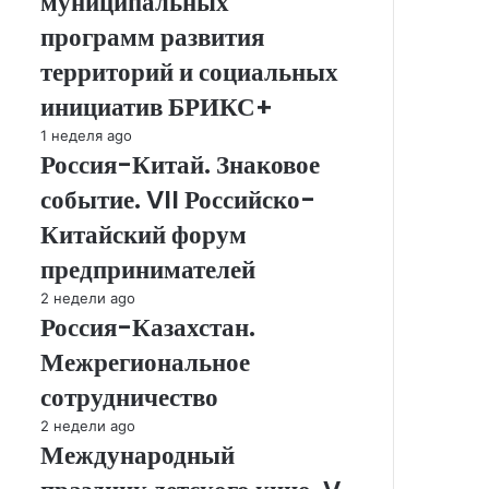
муниципальных
лучших
программ развития
муниципальных
программ
территорий и социальных
развития
инициатив БРИКС+
территорий
и
Россия-
1 неделя ago
социальных
Россия-Китай. Знаковое
Китай.
инициатив
Знаковое
событие. VII Российско-
БРИКС+
событие.
VII
Китайский форум
Российско-
предпринимателей
Китайский
форум
Россия-
2 недели ago
предпринимателей
Россия-Казахстан.
Казахстан.
Межрегиональное
Межрегиональное
сотрудничество
сотрудничество
Международный
2 недели ago
Международный
праздник
детского