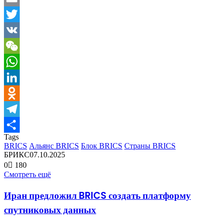
Email
Twitter
VK
WeChat
WhatsApp
LinkedIn
Odnoklassniki
Telegram
Tags
Отправить
BRICS
Альянс BRICS
Блок BRICS
Страны BRICS
БРИКС
07.10.2025
0
180
Смотреть ещё
Иран предложил BRICS создать платформу
спутниковых данных