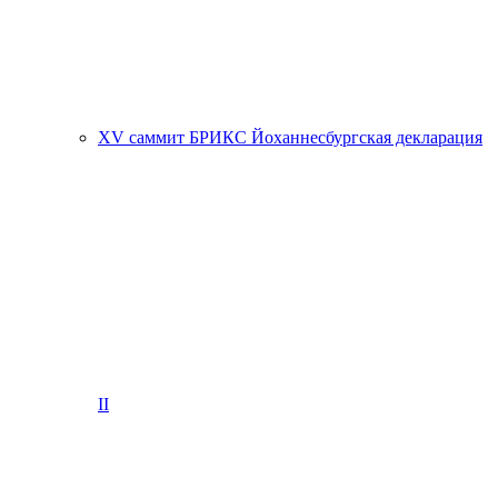
XV саммит БРИКС Йоханнесбургская декларация
II