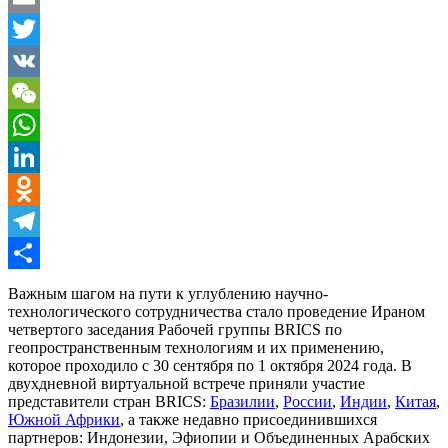
Email
Twitter
VK
WeChat
WhatsApp
LinkedIn
Odnoklassniki
Telegram
Отправить
Важным шагом на пути к углублению научно-
технологического сотрудничества стало проведение Ираном
четвертого заседания Рабочей группы BRICS по
геопространственным технологиям и их применению,
которое проходило с 30 сентября по 1 октября 2024 года. В
двухдневной виртуальной встрече приняли участие
представители стран BRICS:
Бразилии
,
России
,
Индии
,
Китая
,
Южной Африки
, а также недавно присоединившихся
партнеров: Индонезии, Эфиопии и Объединенных Арабских