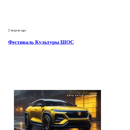
кино
«Хрустальный
ИсточникЪ»
Фестиваль
Культуры
2 недели ago
ШОС
Фестиваль Культуры ШОС