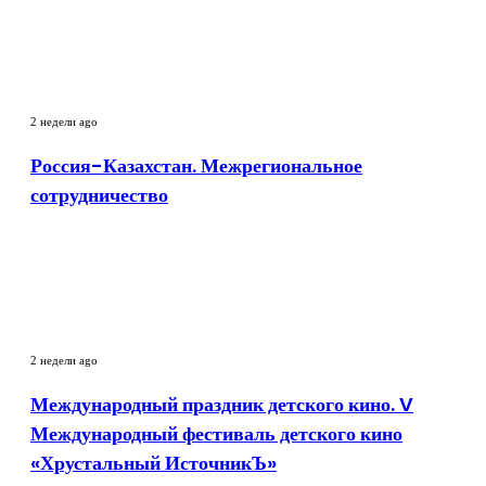
предпринимателей
Россия-
Казахстан.
2 недели ago
Межрегиональное
сотрудничество
Россия-Казахстан. Межрегиональное
сотрудничество
Международный
праздник
2 недели ago
детского
кино.
Международный праздник детского кино. V
V
Международный фестиваль детского кино
Международный
фестиваль
«Хрустальный ИсточникЪ»
детского