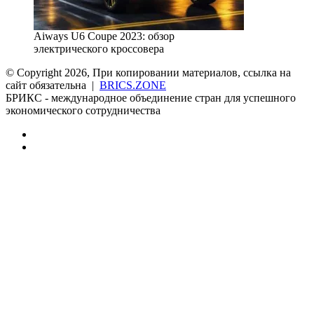
Aiways U6 Coupe 2023: обзор
электрического кроссовера
© Copyright 2026, При копировании материалов, ссылка на
сайт обязательна |
BRICS.ZONE
БРИКС - международное объединение стран для успешного
экономического сотрудничества
RSS
vk.com
Back
to
top
button