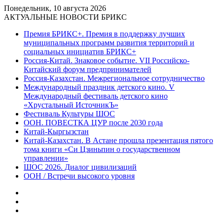
Понедельник, 10 августа 2026
АКТУАЛЬНЫЕ НОВОСТИ БРИКС
Премия БРИКС+. Премия в поддержку лучших
муниципальных программ развития территорий и
социальных инициатив БРИКС+
Россия-Китай. Знаковое событие. VII Российско-
Китайский форум предпринимателей
Россия-Казахстан. Межрегиональное сотрудничество
Международный праздник детского кино. V
Международный фестиваль детского кино
«Хрустальный ИсточникЪ»
Фестиваль Культуры ШОС
ООН. ПОВЕСТКА ЦУР после 2030 года
Китай-Кыргызстан
Китай-Казахстан. В Астане прошла презентация пятого
тома книги «Си Цзиньпин о государственном
управлении»
ШОС 2026. Диалог цивилизаций
ООН / Встречи высокого уровня
Sidebar
Random
Article
Log
In