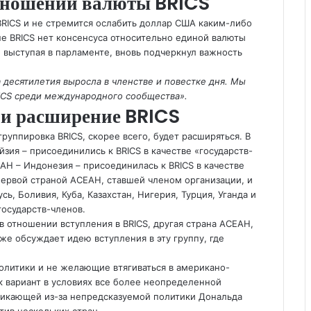
тношении валюты BRICS
 BRICS и не стремится ослабить доллар США каким-либо
пе BRICS нет консенсуса относительно единой валюты
выступая в парламенте, вновь подчеркнул важность
а десятилетия выросла в членстве и повестке дня. Мы
ICS среди международного сообщества».
 и расширение BRICS
группировка BRICS, скорее всего, будет расширяться. В
зия – присоединились к BRICS в качестве «государств-
ЕАН – Индонезия – присоединилась к BRICS в качестве
первой страной АСЕАН, ставшей членом организации, и
ь, Боливия, Куба, Казахстан, Нигерия, Турция, Уганда и
государств-членов.
в отношении вступления в BRICS, другая страна АСЕАН,
же обсуждает идею вступления в эту группу, где
литики и не желающие втягиваться в американо-
ак вариант в условиях все более неопределенной
никающей из-за непредсказуемой политики Дональда