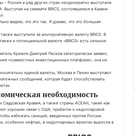
ны – Россия и ряд других стран неоднократно выступали
. Выступая на саммите BRICS, состоявшемся в Казани
л:
ьно видим, что это так. Я думаю, что это большая
 также выступили за альтернативную валюту BRICS. В
также к потенциальной валюте «BRICS» есть сильное
витель Кремля Дмитрий Песков категорически заявил,
дания «совместных инвестиционных платформ», она не
относительно единой валюты, Москва и Пекин выступают
латежных сообщений, которая будет способствовать
лютах.
номическая необходимость
и Саудовская Аравия, а также страны АСЕАН, такие как
еют хорошие связи с США, прибегли к недолларовой
чтобы избежать санкций, введенных против России.
и, особенно нефтью, в недолларовых валютах выросла в