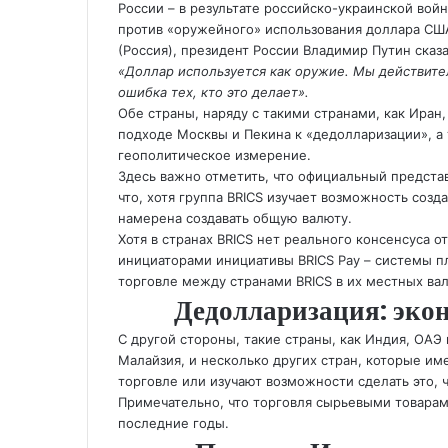
России – в результате российско-украинской вой
против «оружейного» использования доллара США
(Россия), президент России Владимир Путин сказа
«Доллар используется как оружие. Мы действител
ошибка тех, кто это делает».
Обе страны, наряду с такими странами, как Иран,
подходе Москвы и Пекина к «дедолларизации», а 
геополитическое измерение.
Здесь важно отметить, что официальный предста
что, хотя группа BRICS изучает возможность соз
намерена создавать общую валюту.
Хотя в странах BRICS нет реального консенсуса 
инициаторами инициативы BRICS Pay – системы п
торговле между странами BRICS в их местных ва
Дедолларизация: эко
С другой стороны, такие страны, как Индия, ОАЭ 
Малайзия, и несколько других стран, которые им
торговле или изучают возможности сделать это, 
Примечательно, что торговля сырьевыми товарам
последние годы.