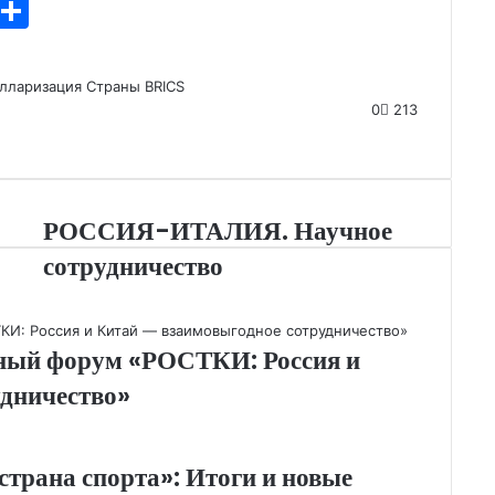
T
О
l
т
e
п
лларизация
Страны BRICS
gr
р
0
213
a
а
m
в
и
РОССИЯ-ИТАЛИЯ. Научное
т
сотрудничество
ь
ный форум «РОСТКИ: Россия и
удничество»
трана спорта»: Итоги и новые