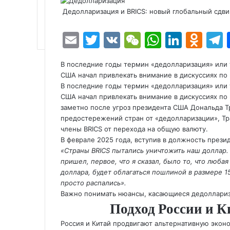
Дедолларизация и BRICS: новый глобальный сдви
E
T
V
W
W
Li
O
m
w
K
e
h
n
d
e
В последние годы термин «дедолларизация» или
ai
itt
C
at
k
n
США начал привлекать внимание в дискуссиях п
l
er
h
s
e
o
В последние годы термин «дедолларизация» или
США начал привлекать внимание в дискуссиях п
at
A
dI
kl
заметно после
угроз президента США Дональда 
p
n
a
предостережений стран от «дедолларизации», Тр
члены BRICS от перехода на общую валюту.
p
s
В феврале 2025 года, вступив в должность през
s
«Страны BRICS пытались уничтожить наш доллар. 
пришел, первое, что я сказал, было то, что любая
ni
доллара, будет облагаться пошлиной в размере 1
ki
просто распались».
Важно понимать нюансы, касающиеся дедоллариза
Подход России и К
Россия и Китай продвигают альтернативную экон