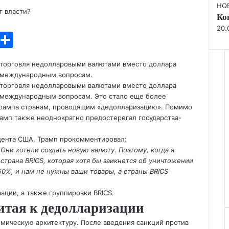
Clo
НО
г власти?
Ко
20.
T
О
l
т
 торговля недолларовыми валютами вместо доллара
e
п
о международным вопросам.
gr
р
 торговля недолларовыми валютами вместо доллара
о международным вопросам. Это стало еще более
a
а
Трампа
странам, проводящим «дедолларизацию». Помимо
m
в
амп также неоднократно предостерегал государства-
и
идента США, Трамп прокомментировал:
т
Они хотели создать новую валюту. Поэтому, когда я
 страна BRICS, которая хотя бы заикнется об уничтожении
ь
50%, и нам не нужны ваши товары, а страны BRICS
ции, а также группировки BRICS.
итая к дедолларизации
омическую архитектуру. После введения санкций против