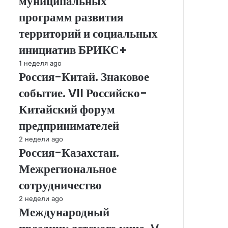
муниципальных
лучших
программ развития
муниципальных
программ
территорий и социальных
развития
инициатив БРИКС+
территорий
и
Россия-
1 неделя ago
социальных
Россия-Китай. Знаковое
Китай.
инициатив
Знаковое
событие. VII Российско-
БРИКС+
событие.
VII
Китайский форум
Российско-
предпринимателей
Китайский
форум
Россия-
2 недели ago
предпринимателей
Россия-Казахстан.
Казахстан.
Межрегиональное
Межрегиональное
сотрудничество
сотрудничество
Международный
2 недели ago
Международный
праздник
детского