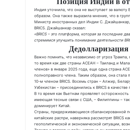
Позиция Индии в о
Индия уточнила, что она не выступает за валюту
образом. Она также выразила мнение, что в груп
Министр иностранных дел Индии С. Джайшанкар, 
BRICS. Джайшанкар сказал:
«BRICS – это платформа, которая за последние дв
стремимся улучшить понимание деятельности BR
Дедолларизация
Важно помнить, что независимо от угроз Трампа, 
то время как две страны АСЕАН – Таиланд и Малай
членов» в январе 2025 года, еще одна страна АС
полноправного члена. Таким образом, она стала 
10-м членом BRICS. Восемь стран – Алжир, Беларус
Узбекистан – присоединились к BRICS в качестве 
В то время как Вьетнам проявляет осторожность 
имеющая тесные связи с США, – Филиппины – так
доминирует Китай.
Страны, придерживающиеся сбалансированной по
китайские распри, наверняка рассмотрят BRICS к
геополитической и экономической ситуации, воз