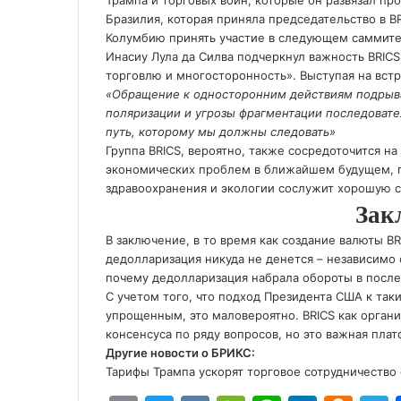
Трампа и торговых войн, которые он развязал про
Бразилия, которая приняла председательство в BR
Колумбию принять участие в следующем саммите 
Инасиу Лула да Силва подчеркнул важность BRICS
торговлю и многосторонность». Выступая на встр
«Обращение к односторонним действиям подры
поляризации и угрозы фрагментации последовате
путь, которому мы должны следовать»
Группа BRICS, вероятно, также сосредоточится 
экономических проблем в ближайшем будущем, 
здравоохранения и экологии сослужит хорошую с
Зак
В заключение, в то время как создание валюты 
дедолларизация никуда не денется – независимо 
почему дедолларизация набрала обороты в после
С учетом того, что подход Президента США к так
упрощенным, это маловероятно. BRICS как органи
консенсуса по ряду вопросов, но это важная пла
Другие новости о БРИКС:
Тарифы Трампа ускорят торговое сотрудничество 