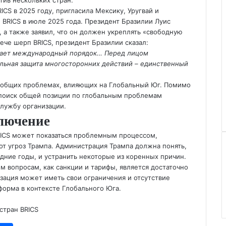
тив нескольких стран.
ICS в 2025 году, пригласила Мексику, Уругвай и
BRICS в июле 2025 года. Президент Бразилии Луис
, а также заявил, что он должен укреплять «свободную
ече шерп BRICS, президент Бразилии сказал:
вает международный порядок… Перед лицом
льная защита многосторонних действий – единственный
на общих проблемах, влияющих на Глобальный Юг. Помимо
поиск общей позиции по глобальным проблемам
лужбу организации.
лючение
BRICS может показаться проблемным процессом,
от угроз Трампа. Администрация Трампа должна понять,
дние годы, и устранить некоторые из коренных причин.
им вопросам, как санкции и тарифы, является достаточно
зация может иметь свои ограничения и отсутствие
тформа в контексте Глобального Юга.
стран BRICS