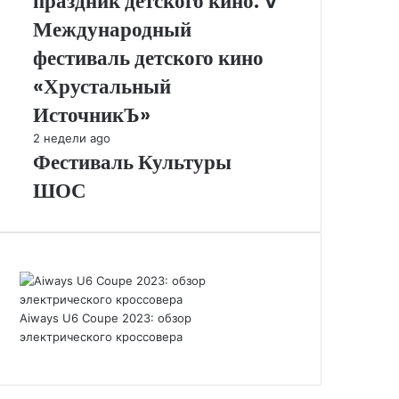
праздник детского кино. V
кино.
V
Международный
Международный
фестиваль детского кино
фестиваль
детского
«Хрустальный
кино
ИсточникЪ»
«Хрустальный
ИсточникЪ»
Фестиваль
2 недели ago
Фестиваль Культуры
Культуры
ШОС
ШОС
Aiways U6 Coupe 2023: обзор
электрического кроссовера