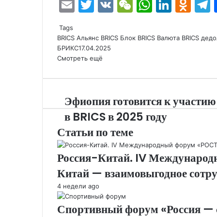
E
T
V
W
W
Li
O
m
w
K
e
h
n
d
e
Tags
ai
itt
C
at
k
n
BRICS
Альянс BRICS
Блок BRICS
Валюта BRICS
дедо
l
er
h
s
e
o
БРИКС
17.04.2025
Смотреть ещё
at
A
dI
kl
p
n
a
p
s
Эфиопия готовится к участию
s
в BRICS в 2025 году
ni
Статьи по теме
ki
Россия-Китай. IV Международ
Китай — взаимовыгодное сотр
4 недели ago
Спортивный форум «Россия — с