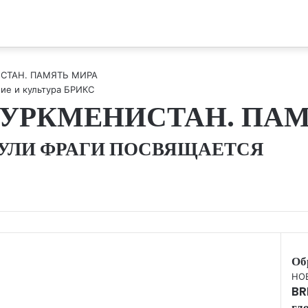
ИСТАН. ПАМЯТЬ МИРА
ие и культура БРИКС
ТУРКМЕНИСТАН. ПА
УЛИ ФРАГИ ПОСВЯЩАЕТСЯ
Об
Clo
НО
BR
гл