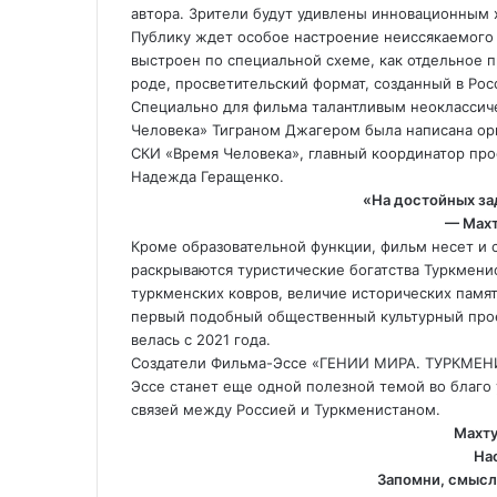
автора. Зрители будут удивлены инновационным 
Публику ждет особое настроение неиссякаемого
выстроен по специальной схеме, как отдельное п
роде, просветительский формат, созданный в Ро
Специально для фильма талантливым неоклассич
Человека» Тиграном Джагером была написана ор
СКИ «Время Человека», главный координатор про
Надежда Геращенко.
«На достойных за
— Махт
Кроме образовательной функции, фильм несет и
раскрываются туристические богатства Туркмени
туркменских ковров, величие исторических памят
первый подобный общественный культурный проек
велась с 2021 года.
Создатели Фильма-Эссе «ГЕНИИ МИРА. ТУРКМЕН
Эссе станет еще одной полезной темой во благо
связей между Россией и Туркменистаном.
Махту
На
Запомни, смысл