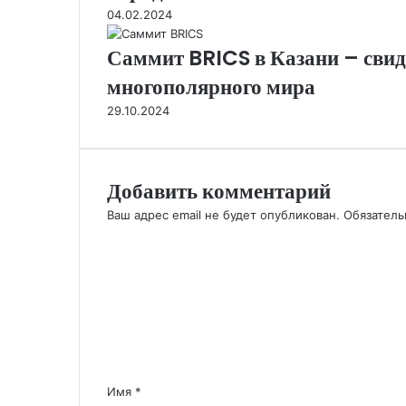
04.02.2024
Саммит BRICS в Казани – сви
многополярного мира
29.10.2024
Добавить комментарий
Ваш адрес email не будет опубликован.
Обязател
К
о
м
м
е
н
т
а
р
Имя
*
и