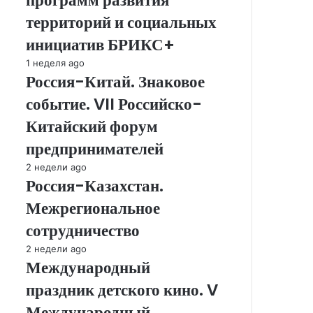
программ развития
муниципальных
программ
территорий и социальных
развития
инициатив БРИКС+
территорий
и
Россия-
1 неделя ago
социальных
Россия-Китай. Знаковое
Китай.
инициатив
Знаковое
событие. VII Российско-
БРИКС+
событие.
VII
Китайский форум
Российско-
предпринимателей
Китайский
форум
Россия-
2 недели ago
предпринимателей
Россия-Казахстан.
Казахстан.
Межрегиональное
Межрегиональное
сотрудничество
сотрудничество
Международный
2 недели ago
Международный
праздник
детского
праздник детского кино. V
кино.
V
Международный