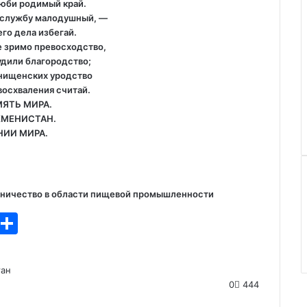
люби родимый край.
а службу малодушный, —
го дела избегай.
е зримо превосходство,
удили благородство;
 нищенских уродство
осхваления считай.
ЯТЬ МИРА.
КМЕНИСТАН.
НИИ МИРА.
дничество в области пищевой промышленности
T
О
l
т
e
п
тан
gr
р
0
444