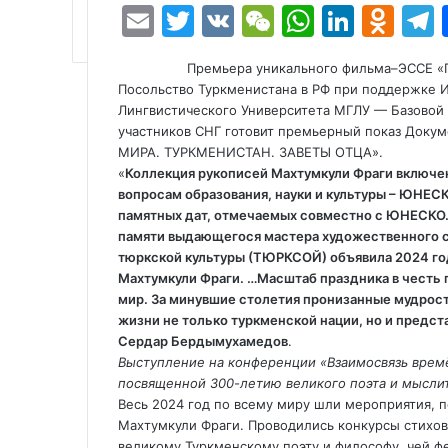
E
T
V
W
W
Li
O
m
w
K
e
h
n
d
e
Премьера уникального фильма–ЭССЕ 
ai
itt
C
at
k
n
Посольство Туркменистана в РФ при поддержке 
l
er
h
s
e
o
Лингвистического Университета МГЛУ — Базовой о
участников СНГ готовит премьерный показ Доку
at
A
dI
kl
МИРА. ТУРКМЕНИСТАН. ЗАВЕТЫ ОТЦА».
p
n
a
«
Коллекция рукописей Махтумкули Фраги включе
вопросам образования, науки и культуры – ЮНЕСК
p
s
памятных дат, отмечаемых совместно с ЮНЕСКО. 
s
памяти выдающегося мастера художественного с
тюркской культуры (ТЮРКСОЙ) объявила 2024 год
ni
Махтумкули Фраги. …Масштаб праздника в честь 
ki
мир. За минувшие столетия пронизанные мудрос
жизни не только туркменской нации, но и предс
Сердар Бердымухамедов
.
Выступление на конференции «Взаимосвязь времён
посвященной 300-летию великого поэта и мыслит
Весь 2024 год по всему миру шли мероприятия,
Махтумкули Фраги. Проводились конкурсы стихов
великому Туркменскому поэту и философу, чей 