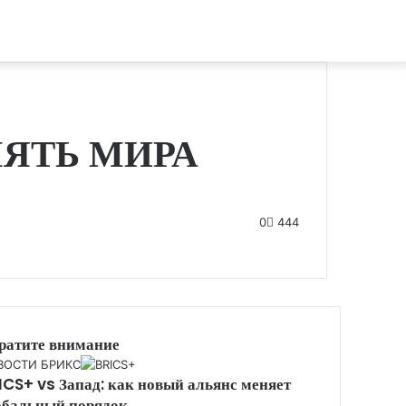
МЯТЬ МИРА
0
444
ратите внимание
se
ВОСТИ БРИКС
ICS+ vs Запад: как новый альянс меняет
обальный порядок