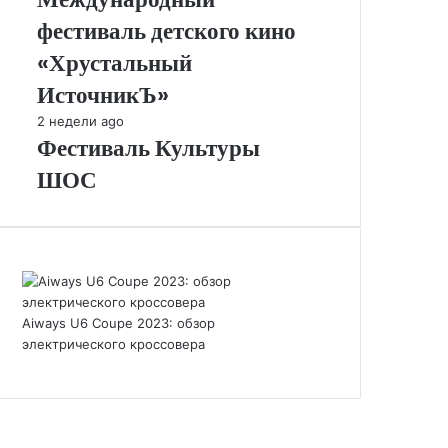
Международный
фестиваль детского кино
фестиваль
детского
«Хрустальный
кино
ИсточникЪ»
«Хрустальный
ИсточникЪ»
Фестиваль
2 недели ago
Фестиваль Культуры
Культуры
ШОС
ШОС
Aiways U6 Coupe 2023: обзор
электрического кроссовера