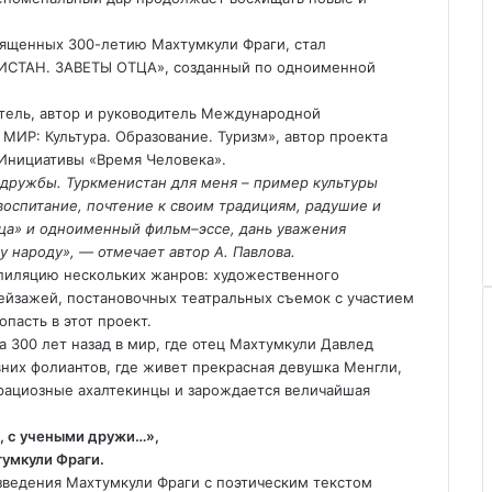
вященных 300-летию Махтумкули Фраги, стал
ИСТАН. ЗАВЕТЫ ОТЦА», созданный по одноименной
ель, автор и руководитель Международной
ИР: Культура. Образование. Туризм», автор проекта
 Инициативы «Время Человека».
дружбы. Туркменистан для меня – пример культуры
воспитание, почтение к своим традициям, радушие и
ца» и одноименный фильм–эссе, дань уважения
 народу», — отмечает автор А. Павлова.
пиляцию нескольких жанров: художественного
пейзажей, постановочных театральных съемок с участием
пасть в этот проект.
 300 лет назад в мир, где отец Махтумкули Давлед
их фолиантов, где живет прекрасная девушка Менгли,
 грациозные ахалтекинцы и зарождается величайшая
, с учеными дружи…»,
умкули Фраги.
зведения Махтумкули Фраги с поэтическим текстом