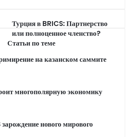
a
а
m
в
и
Турция в BRICS: Партнерство
т
или полноценное членство?
ь
Статьи по теме
примирение на казанском саммите
роит многополярную экономику
 зарождение нового мирового