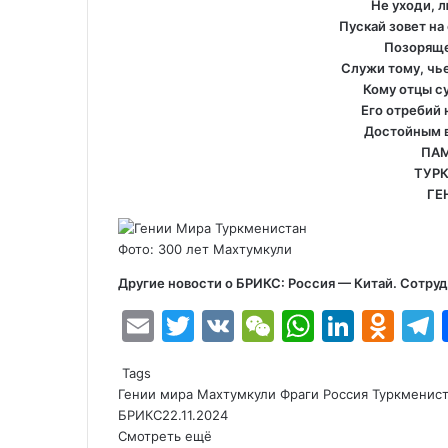
Не уходи, 
Пускай зовет н
Позоряще
Служи тому, чь
Кому отцы с
Его отребий
Достойным в
ПАМ
ТУР
ГЕ
Фото: 300 лет Махтумкули
Другие новости о БРИКС:
Россия — Китай. Сотру
E
T
V
W
W
Li
O
m
w
K
e
h
n
d
e
Tags
ai
itt
C
at
k
n
Гении мира
Махтумкули Фраги
Россия
Туркменис
l
er
h
s
e
o
БРИКС
22.11.2024
Смотреть ещё