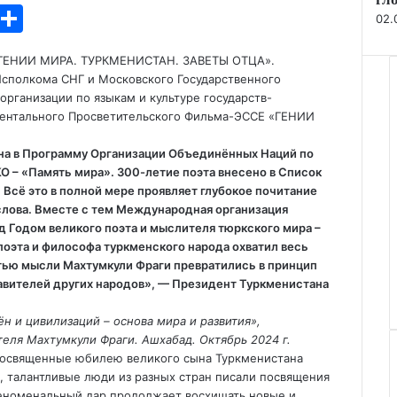
T
О
02.
l
т
«ГЕНИИ МИРА. ТУРКМЕНИСТАН. ЗАВЕТЫ ОТЦА».
e
п
Исполкома СНГ и Московского Государственного
gr
р
рганизации по языкам и культуре государств-
ментального Просветительского Фильма-ЭССЕ «ГЕНИИ
a
а
m
в
на в Программу Организации Объединённых Наций по
О – «Память мира». 300-летие поэта внесено в Список
и
Всё это в полной мере проявляет глубокое почитание
т
лова. Вместе с тем Международная организация
 Годом великого поэта и мыслителя тюркского мира –
ь
поэта и философа туркменского народа охватил весь
тью мысли Махтумкули Фраги превратились в принцип
тавителей других народов», — Президент Туркменистана
 и цивилизаций – основа мира и развития»,
еля Махтумкули Фраги. Ашхабад. Октябрь 2024 г.
 посвященные юбилею великого сына Туркменистана
, талантливые люди из разных стран писали посвящения
феноменальный дар продолжает восхищать новые и