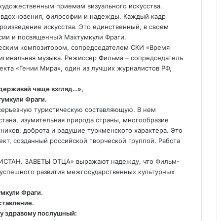
художественным приемам визуального искусства.
 вдохновения, философии и надежды. Каждый кадр
роизведение искусства. Это единственный, в своем
ссии и посвященный Махтумкули Фраги.
еским композитором, сопредседателем СКИ «Время
игинальная музыка. Режиссер Фильма – сопредседатель
екта «Гении Мира», один из лучших журналистов РФ,
держивай чаще взгляд…»,
умкули Фраги.
 серьезную туристическую составляющую. В нем
стана, изумительная природа страны, многообразие
ников, доброта и радушие туркменского характера. Это
т, созданный российской творческой группой. Работа
ИСТАН. ЗАВЕТЫ ОТЦА» выражают надежду, что Фильм-
 успешного развития межгосударственных культурных
мкули Фраги.
ставление.
у здравому послушный: