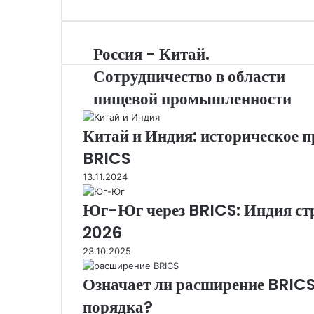
at
A
dI
kl
p
n
a
p
s
Россия - Китай.
s
Сотрудничество в области
ni
пищевой промышленности
ki
Китай и Индия: историческое 
BRICS
13.11.2024
Юг-Юг через BRICS: Индия ст
2026
23.10.2025
Означает ли расширение BRICS
порядка?