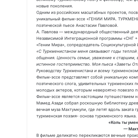
новые поколения.
Одним из российских масштабных проектов, пос
уникальный фильм-эссе «ГЕНИИ МИРА. ТУРКМЕН
поэтической пьесе Анастасии Павловой.
А. Павлова — международный общественный деят
Независимой Интеграционной программы «СНГ + М
«Гении Мира», сопредседатель Социокультурной
«С Туркменистаном меня связывают годы теплой 
общения. Ценность семьи, уважение к старшим, 
истинное гостеприимство. Моя пьеса «Заветы От
Руководству Туркменистана и всему туркменскому
Фильм-эссе представляет собой уникальную ком
поэтического слога, удивительных туркменских 
молодых актеров, которым невероятно повезло по
Фильм-эссе является настоящим путешествием на
Мамед Азади собрал роскошную библиотеку древн
вечная муза Махтумкули, где летят вдоль заката
туркменская поэзия- основа туркменского языка.
«Коль ты умен
— Махт
В фильме деликатно перекликаются вечные прои