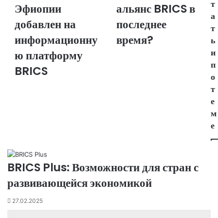
т
Эфиопии
альянс BRICS в
ki
а
добавлен на
последнее
т
информационну
время?
ь
и
ю платформу
п
BRICS
о
т
е
м
е
BRICS Plus: Возможности для стран с
развивающейся экономикой
27.02.2025