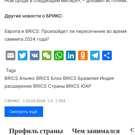
Новгороде в следующем месяце
», – добавил источник.
Другие новости о БРИКС:
Европа и BRICS: Произойдет ли пересечение во время
саммита 2024 года?
E
T
V
W
W
Li
O
T
О
m
w
K
e
h
n
d
el
т
Tags
ai
itt
C
at
k
n
e
п
BRICS
Альянс BRICS
Блок BRICS
Бразилия
Индия
l
er
h
s
e
o
gr
р
расширение BRICS
Страны BRICS
ЮАР
at
A
dI
kl
a
а
p
n
a
m
в
БРИКС
22.05.2024
0
353
p
s
и
Смотреть ещё
s
т
Профиль страны
Чем занимался
С
ni
ь