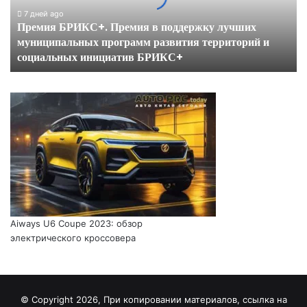
муниципальных
7 дней ago
Премия БРИКС+. Премия в поддержку лучших
программ
муниципальных программ развития территорий и
развития
социальных инициатив БРИКС+
территорий
и
социальных
инициатив
БРИКС+
Aiways U6 Coupe 2023: обзор
электрического кроссовера
© Copyright 2026, При копировании материалов, ссылка на