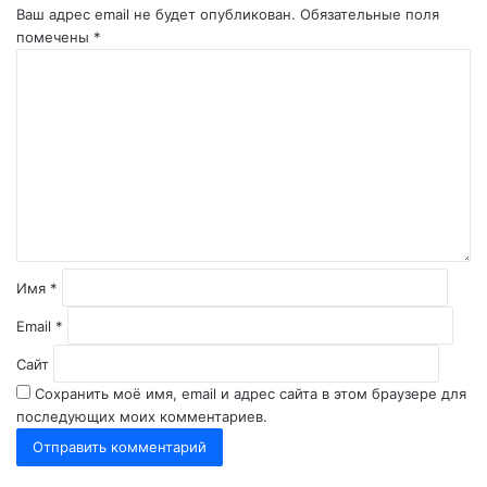
Ваш адрес email не будет опубликован.
Обязательные поля
помечены
*
К
о
м
м
е
н
т
а
р
и
й
Имя
*
*
Email
*
Сайт
Сохранить моё имя, email и адрес сайта в этом браузере для
последующих моих комментариев.