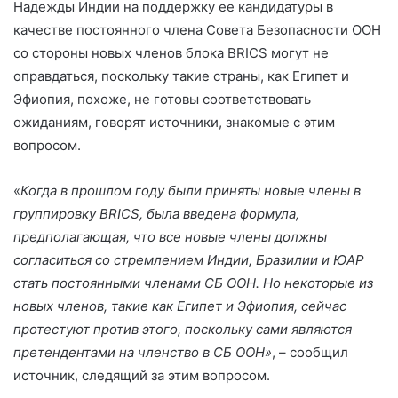
Надежды Индии на поддержку ее кандидатуры в
ai
itt
C
at
k
n
e
п
качестве постоянного члена Совета Безопасности ООН
l
er
h
s
e
o
gr
р
со стороны новых членов блока BRICS могут не
at
A
dI
kl
a
а
оправдаться, поскольку такие страны, как Египет и
p
n
a
m
в
Эфиопия
, похоже, не готовы соответствовать
ожиданиям, говорят источники, знакомые с этим
p
s
и
вопросом.
s
т
ni
ь
«
Когда в прошлом году были приняты новые члены в
ki
группировку BRICS, была введена формула,
предполагающая, что все новые члены должны
согласиться со стремлением Индии, Бразилии и ЮАР
стать постоянными членами СБ ООН. Но некоторые из
новых членов, такие как Египет и Эфиопия, сейчас
протестуют против этого, поскольку сами являются
претендентами на членство в СБ ООН»
, – сообщил
источник, следящий за этим вопросом.