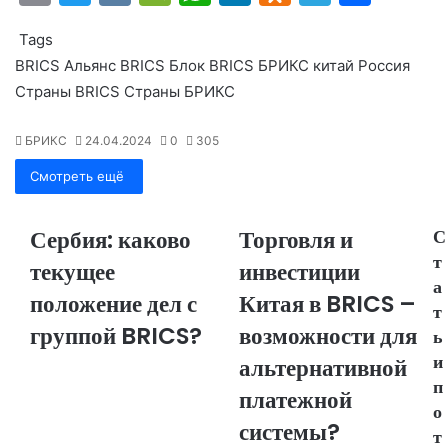
m
w
K
e
h
n
d
el
т
Tags
ai
itt
C
at
k
n
e
п
BRICS
Альянс BRICS
Блок BRICS
БРИКС
китай
Россия
l
er
h
s
e
o
gr
р
Страны BRICS
Страны БРИКС
at
A
dI
kl
a
а
p
n
a
m
в
БРИКС
24.04.2024
0
305
p
s
и
Смотреть ещё
s
т
Сербия: каково
Торговля и
С
ni
ь
т
текущее
инвестиции
ki
а
положение дел с
Китая в BRICS –
т
группой BRICS?
возможности для
ь
и
альтернативной
п
платежной
о
системы?
т