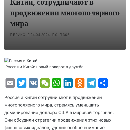
Китай, сотрудничают в
продвижении многополярного
мира
БРИКС
24.04.2024
0
305
Россия и Китай: новый поворот в дружбе
E
T
V
W
W
Li
O
T
О
m
w
K
e
h
n
d
el
т
Россия и Китай сотрудничают в продвижении
ai
itt
C
at
k
n
e
п
многополярного мира,
стремясь уменьшить
l
er
h
s
e
o
gr
р
доминирование доллара США
в мировой торговле.
at
A
dI
kl
a
а
Они обсудили стратегии продвижения этих новых
p
n
a
m
в
финансовых идеалов, уделив особое внимание