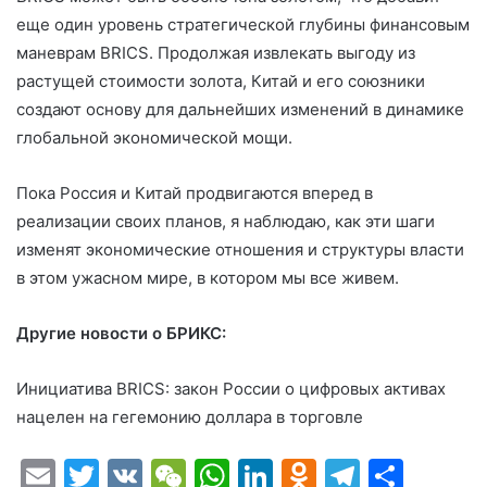
еще один уровень стратегической глубины финансовым
маневрам BRICS. Продолжая извлекать выгоду из
растущей стоимости золота, Китай и его союзники
создают основу для дальнейших изменений в динамике
глобальной экономической мощи.
Пока Россия и Китай продвигаются вперед в
реализации своих планов, я наблюдаю, как эти шаги
изменят экономические отношения и структуры власти
в этом ужасном мире, в котором мы все живем.
Другие новости о БРИКС:
Инициатива BRICS: закон России о цифровых активах
нацелен на гегемонию доллара в торговле
E
T
V
W
W
Li
O
T
О