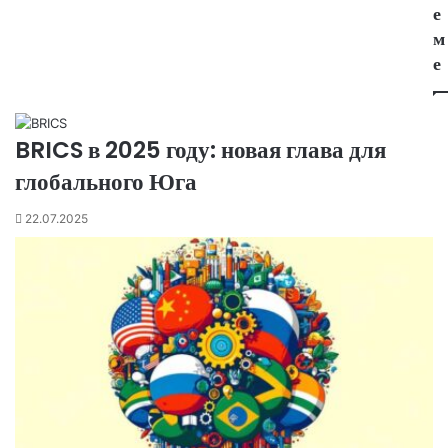
е
м
е
BRICS в 2025 году: новая глава для
глобального Юга
22.07.2025