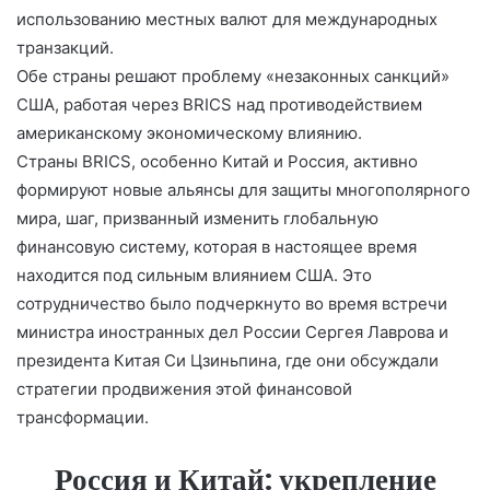
использованию местных валют для международных
p
s
и
транзакций.
s
т
Обе страны решают проблему «незаконных санкций»
ni
ь
США, работая через BRICS над противодействием
ki
американскому экономическому влиянию.
Страны BRICS, особенно Китай и Россия, активно
формируют новые альянсы для защиты многополярного
мира, шаг, призванный изменить глобальную
финансовую систему, которая в настоящее время
находится под сильным влиянием США. Это
сотрудничество было подчеркнуто во время встречи
министра иностранных дел России Сергея Лаврова и
президента Китая Си Цзиньпина, где они обсуждали
стратегии продвижения этой финансовой
трансформации.
Россия и Китай: укрепление