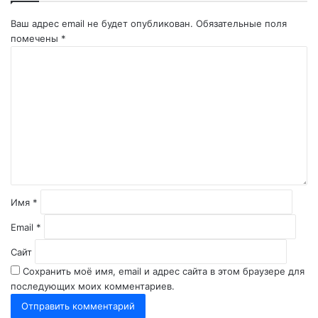
Ваш адрес email не будет опубликован.
Обязательные поля
помечены
*
К
о
м
м
е
н
т
а
р
и
й
Имя
*
*
Email
*
Сайт
Сохранить моё имя, email и адрес сайта в этом браузере для
последующих моих комментариев.