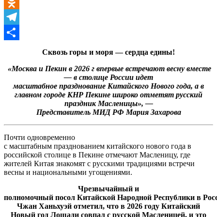
LinkedIn
Odnoklassniki
Telegram
Отправить
Сквозь горы и моря — сердца едины!
«Москва и Пекин в 2026 г впервые встречают весну вместе
— в столице России идет
масштабное празднование Китайского Нового года, а в
главном городе КНР Пекине широко отметят русский
праздник Масленицы», —
Представитель МИД РФ Мария Захарова
Почти одновременно
с масштабным празднованием китайского нового года в
российской столице в Пекине отмечают Масленицу, где
жителей Китая знакомят с русскими традициями встречи
весны и национальными угощениями.
Чрезвычайный и
полномочный
посол Китайской Народной Республики в Рос
Чжан Ханьхуэй отметил, что в 2026 году Китайский
Новый год Лошади совпал с русской Масленицей, и это