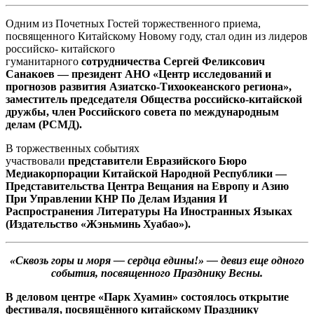
Одним из Почетных Гостей торжественного приема,
посвященного Китайскому Новому году, стал один из лидеров
российско- китайского
гуманитарного
сотрудничества
Сергей Феликсович
Санакоев
— президент АНО «Центр исследований и
прогнозов развития Азиатско-Тихоокеанского региона»,
заместитель председателя Общества российско-китайской
дружбы, член Российского совета по международным
делам (РСМД).
В торжественных событиях
участвовали
представители
Евразийского Бюро
Медиакорпорации Китайской Народной Республики —
Представительства Центра Вещания на Европу и Азию
При Управлении КНР По Делам Издания И
Распространения Литературы На Иностранных Языках
(Издательство «Жэньминь Хуабао»).
«Сквозь горы и моря — сердца едины!» — девиз еще одного
события, посвященного Празднику Весны.
В деловом центре «Парк Хуамин» состоялось открытие
фестиваля, посвящённого китайскому Празднику