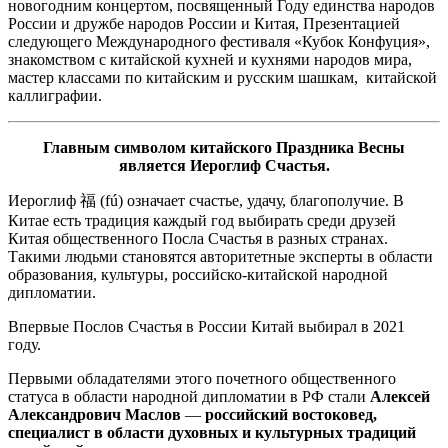
новогодним концертом, посвященный Году единства народов
России и дружбе народов России и Китая, Презентацией
следующего Международного фестиваля «Кубок Конфуция»,
знакомством с китайской кухней и кухнями народов мира,
мастер классами по китайским и русским шашкам, китайской
каллиграфии.
Главным символом китайского Праздника Весны
является Иероглиф Счастья.
Иероглиф 福 (fú) означает счастье, удачу, благополучие. В
Китае есть традиция каждый год выбирать среди друзей
Китая общественного Посла Счастья в разных странах.
Такими людьми становятся авторитетные эксперты в области
образования, культуры, российско-китайской народной
дипломатии.
Впервые Послов Счастья в России Китай выбирал в 2021
году.
Первыми обладателями этого почетного общественного
статуса в области народной дипломатии в РФ стали
Алексей
Александрович Маслов
—
российский востоковед,
специалист в области духовных и культурных традиций