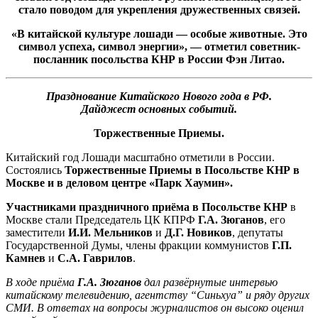
стало поводом для укрепления дружественных связей.
«В китайской культуре лошади — особые животные. Это
символ успеха, символ энергии», — отметил
советник-
посланник посольства КНР в России
Фэн Литао.
Празднование Китайского Нового года в РФ.
Дайджест основных событий.
Торжественные Приемы.
Китайский год Лошади масштабно отметили в России.
Состоялись
Торжественные Приемы в Посольстве КНР в
Москве и в деловом центре «Парк Хаумин».
Участниками праздничного приёма в Посольстве КНР
в
Москве стали Председатель ЦК КПРФ
Г.А. Зюганов
, его
заместители
И.И. Мельников
и
Д.Г. Новиков
, депутаты
Государственной Думы, члены фракции коммунистов
Г.П.
Камнев
и
С.А. Гаврилов
.
В ходе приёма
Г.А. Зюганов
дал развёрнутые интервью
китайскому телевидению, агентству “Синьхуа” и ряду других
СМИ. В ответах на вопросы журналистов он высоко оценил