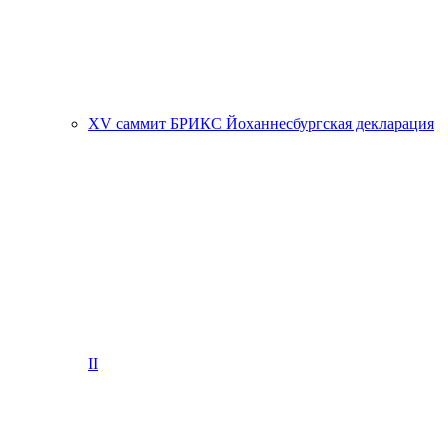
XV саммит БРИКС Йоханнесбургская декларация
II