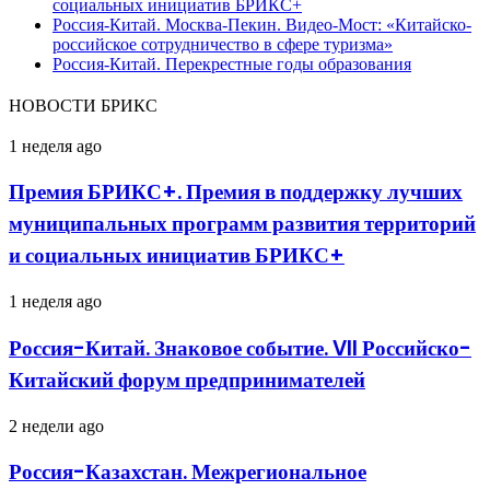
социальных инициатив БРИКС+
Россия-Китай. Москва-Пекин. Видео-Мост: «Китайско-
российское сотрудничество в сфере туризма»
Россия-Китай. Перекрестные годы образования
НОВОСТИ БРИКС
Премия
1 неделя ago
БРИКС+.
Премия
Премия БРИКС+. Премия в поддержку лучших
в
муниципальных программ развития территорий
поддержку
лучших
и социальных инициатив БРИКС+
муниципальных
программ
Россия-
1 неделя ago
развития
Китай.
территорий
Знаковое
и
Россия-Китай. Знаковое событие. VII Российско-
событие.
социальных
Китайский форум предпринимателей
VII
инициатив
Российско-
БРИКС+
Китайский
Россия-
2 недели ago
форум
Казахстан.
предпринимателей
Межрегиональное
Россия-Казахстан. Межрегиональное
сотрудничество