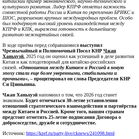
китайский пример экономического, научно-технического и
культурного развития. Лидер КПРФ отметил важность
совместной работы России и Китая по укреплению БРИКС и
ШОС, разрешению крупных международных проблем. Особо
был подчёркнут высокий уровень взаимодействия между
КПРФ и КПК, выражена готовность к дальнейшему
развитию межпартийных связей.
В ходе приёма перед собравшимися
выступил
Чрезвычайный и Полномочный Посол КНР
Чжан
Ханьхуэй
.
2025 год он оценил как успешный в деле развития
Китая и как плодотворный для китайско-российских
связей.
«
Отношения между Китаем и Россией в новую
эпоху стали еще более уверенными, стабильными и
прочными
«, – процитировал он слова Председателя КНР
Си Цзиньпина.
Чжан Ханьхуэй
напомнил о том, что 2026 год станет
знаковым.
Будет отмечаться 30-летие установления
отношений стратегического взаимодействия и партнёрства
между Китаем и Россией. Кроме того, нашим странам
предстоит отметить 25-летие подписания
Договора о
добрососедстве, дружбе и сотрудничестве
.
Источник:
https://kprf.ru/party-live/cknews/241098.html