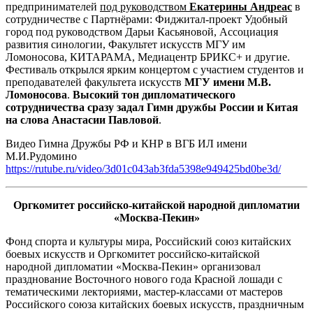
предпринимателей
под руководством
Екатерины Андреас
в
сотрудничестве с Партнёрами: Фиджитал-проект Удобный
город под руководством Дарьи Касьяновой, Ассоциация
развития синологии, Факультет искусств МГУ им
Ломоносова, КИТАРАМА, Медиацентр БРИКС+ и другие.
Фестиваль открылся ярким концертом с участием студентов и
преподавателей факультета искусств
МГУ имени М.В.
Ломоносова
.
Высокий тон дипломатического
сотрудничества сразу задал Гимн дружбы России и Китая
на слова Анастасии Павловой
.
Видео Гимна Дружбы РФ и КНР в ВГБ ИЛ имени
М.И.Рудомино
https://rutube.ru/video/3d01c043ab3fda5398e949425bd0be3d/
Оргкомитет российско-китайской народной дипломатии
«Москва-Пекин»
Фонд спорта и культуры мира, Российский союз китайских
боевых искусств и Оргкомитет российско-китайской
народной дипломатии «Москва-Пекин» организовал
празднование Восточного нового года Красной лошади с
тематическими лекториями, мастер-классами от мастеров
Российского союза китайских боевых искусств, праздничным