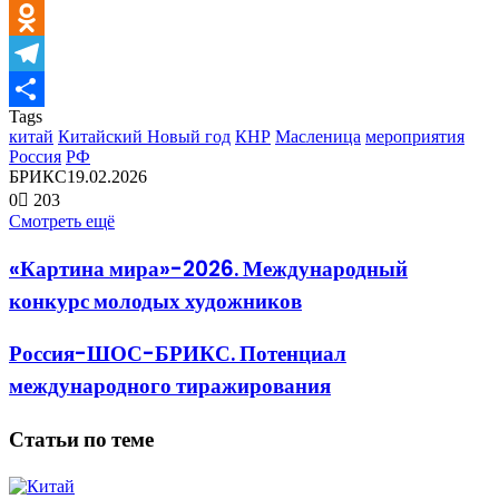
LinkedIn
Odnoklassniki
Telegram
Tags
Отправить
китай
Китайский Новый год
КНР
Масленица
мероприятия
Россия
РФ
БРИКС
19.02.2026
0
203
Смотреть ещё
«Картина мира»-2026. Международный
конкурс молодых художников
Россия-ШОС-БРИКС. Потенциал
международного тиражирования
Статьи по теме