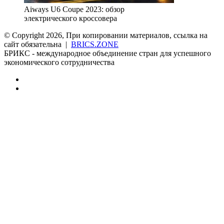
Aiways U6 Coupe 2023: обзор
электрического кроссовера
© Copyright 2026, При копировании материалов, ссылка на
сайт обязательна |
BRICS.ZONE
БРИКС - международное объединение стран для успешного
экономического сотрудничества
RSS
vk.com
Back
to
top
button