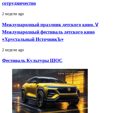
сотрудничество
Международный
2 недели ago
праздник
детского
Международный праздник детского кино. V
кино.
Международный фестиваль детского кино
V
Международный
«Хрустальный ИсточникЪ»
фестиваль
детского
Фестиваль
2 недели ago
кино
Культуры
«Хрустальный
ШОС
ИсточникЪ»
Фестиваль Культуры ШОС