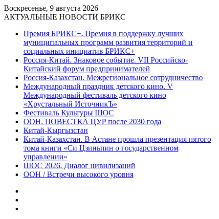
Воскресенье, 9 августа 2026
АКТУАЛЬНЫЕ НОВОСТИ БРИКС
Премия БРИКС+. Премия в поддержку лучших
муниципальных программ развития территорий и
социальных инициатив БРИКС+
Россия-Китай. Знаковое событие. VII Российско-
Китайский форум предпринимателей
Россия-Казахстан. Межрегиональное сотрудничество
Международный праздник детского кино. V
Международный фестиваль детского кино
«Хрустальный ИсточникЪ»
Фестиваль Культуры ШОС
ООН. ПОВЕСТКА ЦУР после 2030 года
Китай-Кыргызстан
Китай-Казахстан. В Астане прошла презентация пятого
тома книги «Си Цзиньпин о государственном
управлении»
ШОС 2026. Диалог цивилизаций
ООН / Встречи высокого уровня
Sidebar
Random
Article
Log
In