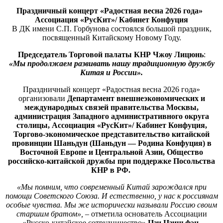
Праздничный концерт «Радостная весна 2026 года»
Ассоциация «РусКит»/ Кабинет Конфуция
В ДК имени С.П. Горбунова состоялся большой праздник,
посвященный Китайскому Новому Году.
Председатель Торговой палаты КНР Чжоу Лицюнь
:
«Мы продолжаем развивать нашу традиционную дружбу
Китая и России».
Праздничный концерт «Радостная весна 2026 года»
организовали
Департамент внешнеэкономических и
международных связей правительства Москвы,
администрация Западного административного округа
столицы, Ассоциация «РусКит»/ Кабинет Конфуция,
Торгово-экономическое представительство китайской
провинции Шаньдун (Шаньдун — Родина Конфуция) в
Восточной Европе и Центральной Азии, Общество
российско-китайской дружбы при поддержке Посольства
КНР в РФ.
«Мы помним, что современный Китай зарождался при
помощи Советского Союза. И естественно, у нас к россиянам
особые чувства. Мы же исторически называли Россию своим
старшим братом»,
– отметила основатель Ассоциации
«Русско-китайское сотрудничество»
Цзи Цзиньфэн.