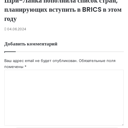
Шри-Ланка пополнила список стран,
планирующих вступить в BRICS в этом
году
04.06.2024
Добавить комментарий
Ваш адрес email не будет опубликован.
Обязательные поля
помечены
*
К
о
м
м
е
н
т
а
р
и