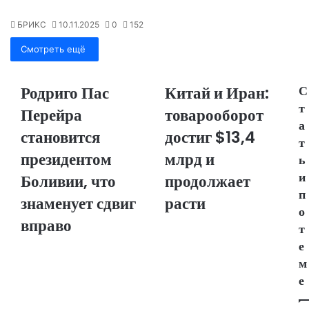
at
A
dI
kl
a
а
p
n
a
m
в
БРИКС
10.11.2025
0
152
p
s
и
Смотреть ещё
s
т
Родриго Пас
Китай и Иран:
С
ni
ь
т
Перейра
товарооборот
ki
а
становится
достиг $13,4
т
президентом
млрд и
ь
и
Боливии, что
продолжает
п
знаменует сдвиг
расти
о
вправо
т
е
м
е