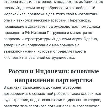
at
A
dI
kl
a
а
сторона выразила готовность поддержать амбициозные
p
n
a
m
в
планы Индонезии по преобразованию в глобальный
морской хаб, предложив для этого свой многолетний
p
s
и
опыт и технологические наработки. Переговоры,
s
т
прошедшие в Джакарте под руководством помощника
ni
ь
президента РФ Николая Патрушева и министра по
ki
вопросам инфраструктуры Индонезии Агуса Юдоёно,
завершились подписанием меморандума о
взаимопонимании, который определяет шесть
ключевых направлений сотрудничества.
Россия и Индонезия: основные
направления партнерства
В рамках подписанного документа стороны
договорились о совместной работе в таких сферах, как
судостроение, подготовка квалифицированных кадров,
развитие транспортного потенциала и энергопереход.