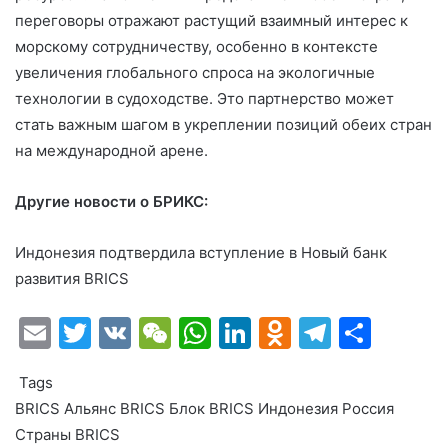
переговоры отражают растущий взаимный интерес к
морскому сотрудничеству, особенно в контексте
увеличения глобального спроса на экологичные
технологии в судоходстве. Это партнерство может
стать важным шагом в укреплении позиций обеих стран
на международной арене.
Другие новости о БРИКС:
Индонезия подтвердила вступление в Новый банк
развития BRICS
E
T
V
W
W
Li
O
T
О
m
w
K
e
h
n
d
el
т
Tags
ai
itt
C
at
k
n
e
п
BRICS
Альянс BRICS
Блок BRICS
Индонезия
Россия
l
er
h
s
e
o
gr
р
Страны BRICS