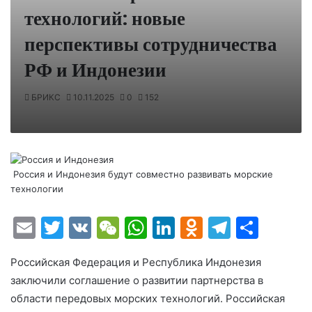
технологий: новые
перспективы сотрудничества
РФ и Индонезии
БРИКС
10.11.2025
0
152
Россия и Индонезия будут совместно развивать морские
технологии
E
T
V
W
W
Li
O
T
О
m
w
K
e
h
n
d
el
т
Российская Федерация и Республика
Индонезия
ai
itt
C
at
k
n
e
п
заключили соглашение о развитии партнерства в
l
er
h
s
e
o
gr
р
области передовых морских технологий. Российская