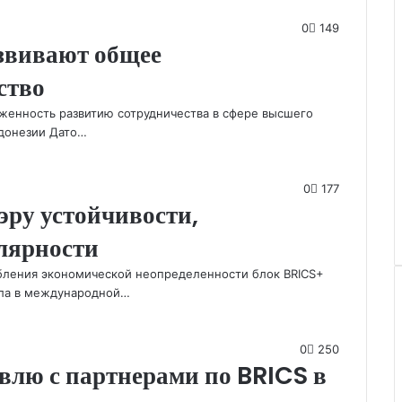
0
149
звивают общее
ство
женность развитию сотрудничества в сфере высшего
ндонезии Дато…
0
177
эру устойчивости,
лярности
убления экономической неопределенности блок BRICS+
ила в международной…
0
250
влю с партнерами по BRICS в