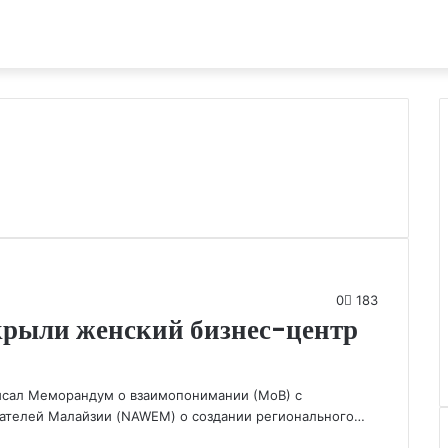
0
183
ыли женский бизнес-центр
писал Меморандум о взаимопонимании (МоВ) с
телей Малайзии (NAWEM) о создании регионального…