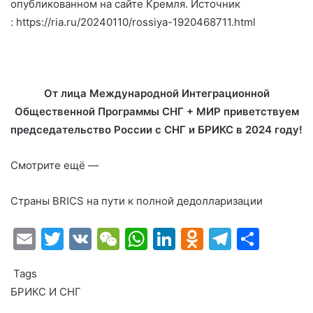
опубликованном на сайте Кремля. Источник
:
https://ria.ru/20240110/rossiya-1920468711.html
От лица Международной Интеграционной
Общественной Программы СНГ + МИР приветствуем
председательство России с СНГ и БРИКС в 2024 году!
Смотрите ещё —
Страны BRICS на пути к полной дедолларизации
E
T
V
W
W
Li
O
T
О
m
w
K
e
h
n
d
el
т
Tags
ai
itt
C
at
k
n
e
п
БРИКС И СНГ
l
er
h
s
e
o
gr
р