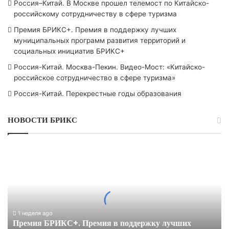
Россия–Китай. В Москве прошел телемост по Китайско-
российскому сотрудничеству в сфере туризма
Премия БРИКС+. Премия в поддержку лучших
муниципальных программ развития территорий и
социальных инициатив БРИКС+
Россия-Китай. Москва-Пекин. Видео-Мост: «Китайско-
российское сотрудничество в сфере туризма»
Россия-Китай. Перекрестные годы образования
НОВОСТИ БРИКС
Премия
БРИКС+.
Премия
в
поддержку
лучших
муниципальных
1 неделя ago
Премия БРИКС+. Премия в поддержку лучших
программ