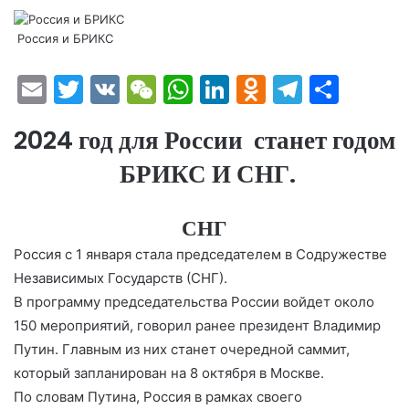
Россия и БРИКС
E
T
V
W
W
Li
O
T
О
m
w
K
e
h
n
d
el
т
2024 год для России станет годом
ai
itt
C
at
k
n
e
п
БРИКС И СНГ.
l
er
h
s
e
o
gr
р
at
A
dI
kl
a
а
СНГ
p
n
a
m
в
Россия с 1 января стала председателем в Содружестве
p
s
и
Независимых Государств (СНГ).
s
т
В программу председательства России войдет около
ni
ь
150 мероприятий, говорил ранее президент Владимир
ki
Путин. Главным из них станет очередной саммит,
который запланирован на 8 октября в Москве.
По словам Путина, Россия в рамках своего