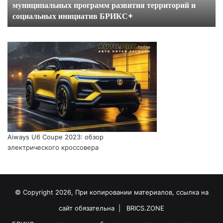
муниципальных программ развития территорий и
развития
социальных инициатив БРИКС+
территорий
и
социальных
инициатив
БРИКС+
Aiways U6 Coupe 2023: обзор
электрического кроссовера
© Copyright 2026, При копировании материалов, ссылка на
сайт обязательна |
BRICS.ZONE