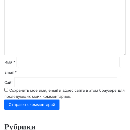
К
о
м
м
е
н
т
а
р
и
й
Имя
*
*
Email
*
Сайт
Сохранить моё имя, email и адрес сайта в этом браузере для
последующих моих комментариев.
Рубрики