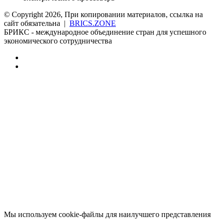
© Copyright 2026, При копировании материалов, ссылка на
сайт обязательна |
BRICS.ZONE
БРИКС - международное объединение стран для успешного
экономического сотрудничества
RSS
vk.com
Back
to
top
button
Мы используем cookie-файлы для наилучшего представления