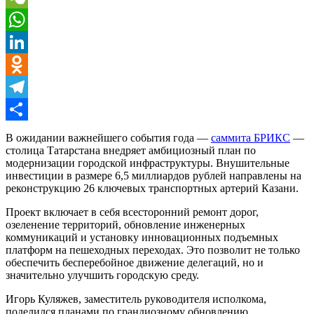
WeChat
WhatsApp
LinkedIn
Odnoklassniki
Telegram
Отправить
В ожидании важнейшего события года —
саммита БРИКС
—
столица Татарстана внедряет амбициозный план по
модернизации городской инфраструктуры. Внушительные
инвестиции в размере 6,5 миллиардов рублей направлены на
реконструкцию 26 ключевых транспортных артерий Казани.
Проект включает в себя всесторонний ремонт дорог,
озеленение территорий, обновление инженерных
коммуникаций и установку инновационных подъемных
платформ на пешеходных переходах. Это позволит не только
обеспечить бесперебойное движение делегаций, но и
значительно улучшить городскую среду.
Игорь Куляжев, заместитель руководителя исполкома,
поделился планами по грандиозному обновлению