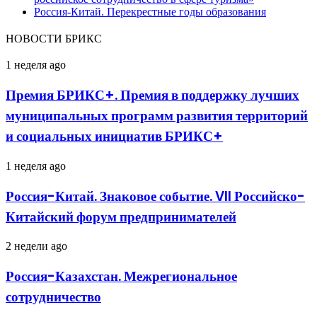
Россия-Китай. Перекрестные годы образования
НОВОСТИ БРИКС
Премия
1 неделя ago
БРИКС+.
Премия
Премия БРИКС+. Премия в поддержку лучших
в
муниципальных программ развития территорий
поддержку
лучших
и социальных инициатив БРИКС+
муниципальных
программ
Россия-
1 неделя ago
развития
Китай.
территорий
Знаковое
и
Россия-Китай. Знаковое событие. VII Российско-
событие.
социальных
Китайский форум предпринимателей
VII
инициатив
Российско-
БРИКС+
Китайский
Россия-
2 недели ago
форум
Казахстан.
предпринимателей
Межрегиональное
Россия-Казахстан. Межрегиональное
сотрудничество
сотрудничество