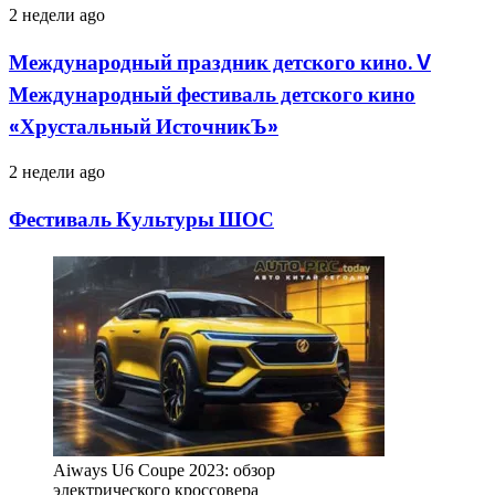
Международный
2 недели ago
праздник
детского
Международный праздник детского кино. V
кино.
Международный фестиваль детского кино
V
Международный
«Хрустальный ИсточникЪ»
фестиваль
детского
Фестиваль
2 недели ago
кино
Культуры
«Хрустальный
ШОС
ИсточникЪ»
Фестиваль Культуры ШОС
Aiways U6 Coupe 2023: обзор
электрического кроссовера