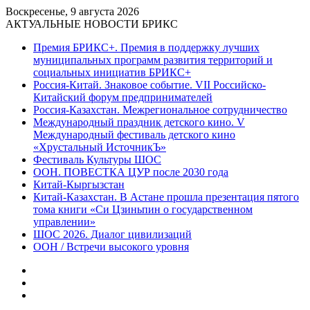
Воскресенье, 9 августа 2026
АКТУАЛЬНЫЕ НОВОСТИ БРИКС
Премия БРИКС+. Премия в поддержку лучших
муниципальных программ развития территорий и
социальных инициатив БРИКС+
Россия-Китай. Знаковое событие. VII Российско-
Китайский форум предпринимателей
Россия-Казахстан. Межрегиональное сотрудничество
Международный праздник детского кино. V
Международный фестиваль детского кино
«Хрустальный ИсточникЪ»
Фестиваль Культуры ШОС
ООН. ПОВЕСТКА ЦУР после 2030 года
Китай-Кыргызстан
Китай-Казахстан. В Астане прошла презентация пятого
тома книги «Си Цзиньпин о государственном
управлении»
ШОС 2026. Диалог цивилизаций
ООН / Встречи высокого уровня
Sidebar
Random
Article
Log
In