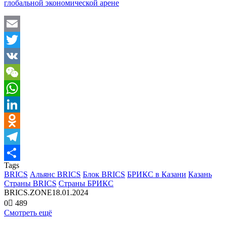
глобальной экономической арене
Email
Twitter
VK
WeChat
WhatsApp
LinkedIn
Odnoklassniki
Telegram
Tags
Отправить
BRICS
Альянс BRICS
Блок BRICS
БРИКС в Казани
Казань
Страны BRICS
Страны БРИКС
BRICS.ZONE
18.01.2024
0
489
Смотреть ещё