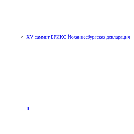
XV саммит БРИКС Йоханнесбургская декларация
II