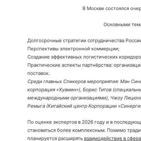
m
w
K
e
h
n
d
el
В Москве состоялся оче
ai
itt
C
at
k
n
e
l
er
h
s
e
o
gr
Основными тема
at
A
dI
kl
a
p
n
a
m
Долгосрочные стратегии сотрудничества России
Перспективы электронной коммерции;
p
s
Создание эффективных логистических коридоров
s
Практические аспекты партнёрства: организаци
ni
поставок.
ki
Среди главных Спикеров мероприятия:
Мэн Синь
корпорация «Хуамин»), Борис Титов (специальн
международными организациями), Чжоу Лицюнь 
Ремыга (Китайский центр Корпорации «Синергия
По оценке экспертов в 2026 году и в последующ
становиться более комплексным. Помимо тради
планируется расширять
взаимодействие в сфер