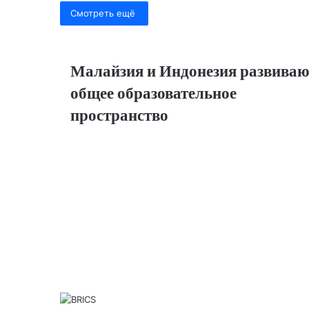
p
n
a
m
Смотреть ещё
p
s
s
ni
Малайзия и Индонезия развива
ki
общее образовательное
пространство