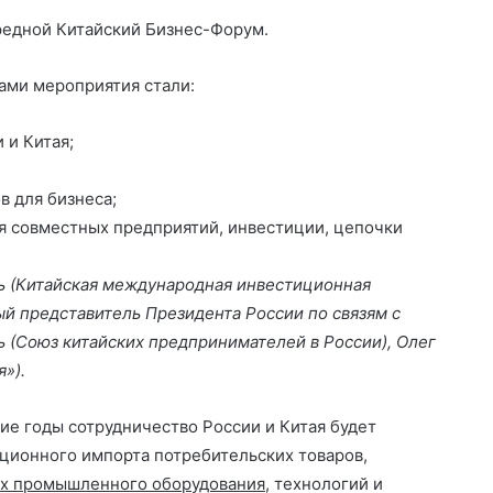
т
редной Китайский Бизнес-Форум.
п
р
ми мероприятия стали:
а
в
 и Китая;
и
 для бизнеса;
т
я совместных предприятий, инвестиции, цепочки
ь
 (Китайская международная инвестиционная
ый представитель Президента России по связям с
(Союз китайских предпринимателей в России)
, Олег
»).
ие годы сотрудничество России и Китая будет
ционного импорта потребительских товаров,
ах промышленного оборудования
, технологий и