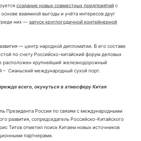
ируется
создание новых совместных предприятий
с
 основе взаимной выгоды и учёта интересов друг
 Среди них —
запуск круглогодичной контейнерной
азвития — центр народной дипломатии. В его составе
естой по счету Российско-китайский форум деловых
где расположен крупнейший железнодорожный
й – Сианьский международный сухой порт.
 прежде всего, окунуться в атмосферу Китая
ль Президента России по связям с международными
го развития, сопредседатель Российско-Китайского
рис Титов отметил поиск Китаем новых источников
иционными партнерами.