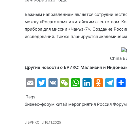
Важным направлением является сотрудничество
между «Росатомом» и китайским агентством. Ко
прибора для миссии «Чанъэ-7». Создание Росси
исследований. Также планируются академичес
China B
Другие новости о БРИКС:
Малайзия и Индонез
E
T
V
W
W
Li
O
T
m
w
K
e
h
n
d
el
Tags
ai
itt
C
at
k
n
e
бизнес-форум
китай
мероприятия
Россия
Форум
l
er
h
s
e
o
gr
at
A
dI
kl
a
БРИКС
16.11.2025