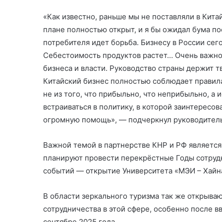
«Как известно, раньше мы не поставляли в Китай
плане полностью открыт, и я бы ожидал бума п
потребителя идет борьба. Бизнесу в России се
Себестоимость продуктов растет… Очень важно 
бизнеса и власти. Руководство страны держит т
Китайский бизнес полностью соблюдает правила
не из того, что прибыльно, что неприбыльно, а 
встраиваться в политику, в которой заинтересо
огромную помощь», — подчеркнул руководител
Важной темой в партнерстве КНР и РФ является 
планируют провести перекрёстные Годы сотрудн
событий — открытие Университета «МЭИ – Хайн
В области зеркального туризма так же открыва
сотрудничества в этой сфере, особенно после в
сентябре 2025 года.