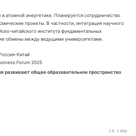
 в атомной энергетике. Планируется сотрудничество
смические проекты. В частности, интеграция научного
йско-китайского института фундаментальных
кие обмены между ведущими университетами.
usiness Forum 2025
ия развивают общее образовательное пространство
О
т
п
р
а
0
400