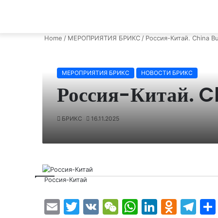
Home
/
МЕРОПРИЯТИЯ БРИКС
/
Россия-Китай. China B
МЕРОПРИЯТИЯ БРИКС
НОВОСТИ БРИКС
Россия-Китай. 
БРИКС
16.11.2025
Россия-Китай
E
T
V
W
W
Li
O
T