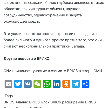
возможность создания более глубоких альянсов в таких
областях, как культурные обмены, научное
сотрудничество, здравоохранение и защита
окружающей среды.
Эти усилия являются частью стратегии по созданию
более сильного и единого фронта против того, что они
считают неоколониальной практикой Запада.
Другие новости о БРИКС:
QNA принимает участие в саммите BRICS в сфере СМИ
E
T
V
W
W
Li
O
T
О
m
w
K
e
h
n
d
el
т
Tags
ai
itt
C
at
k
n
e
п
BRICS
Альянс BRICS
Блок BRICS
расширение BRICS
l
er
h
s
e
o
gr
р