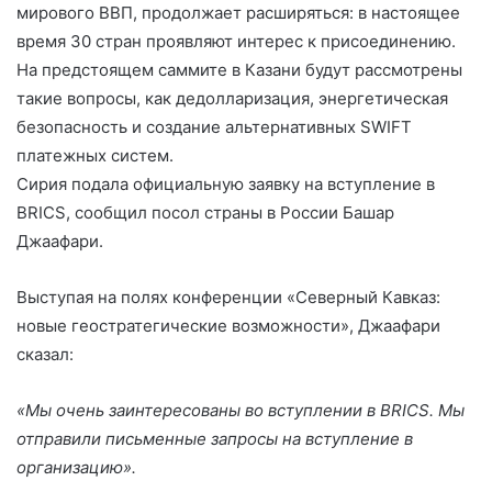
p
n
a
m
в
мирового ВВП, продолжает расширяться: в настоящее
время 30 стран проявляют интерес к присоединению.
p
s
и
На предстоящем
саммите в Казани
будут рассмотрены
s
т
такие вопросы, как дедолларизация, энергетическая
ni
ь
безопасность и создание альтернативных SWIFT
ki
платежных систем.
Сирия подала официальную заявку на вступление в
BRICS, сообщил посол страны в России Башар
Джаафари.
Выступая на полях конференции «Северный Кавказ:
новые геостратегические возможности», Джаафари
сказал:
«Мы очень заинтересованы во вступлении в BRICS. Мы
отправили письменные запросы на вступление в
организацию».