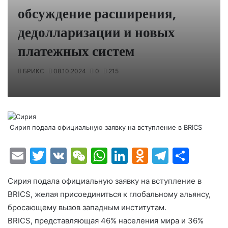
обсуждение расширения,
дедолларизации и новых
платежных систем
БРИКС
08.10.2024
0
215
Сирия подала официальную заявку на вступление в BRICS
E
T
V
W
W
Li
O
T
О
m
w
K
e
h
n
d
el
т
Сирия подала официальную заявку на вступление в
ai
itt
C
at
k
n
e
п
BRICS, желая присоединиться к глобальному альянсу,
l
er
h
s
e
o
gr
р
бросающему вызов западным институтам.
at
A
dI
kl
a
а
BRICS, представляющая 46% населения мира и 36%