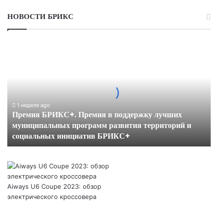
НОВОСТИ БРИКС
Премия
БРИКС+.
Премия
в
поддержку
лучших
муниципальных
1 неделя ago
Премия БРИКС+. Премия в поддержку лучших
программ
муниципальных программ развития территорий и
развития
социальных инициатив БРИКС+
территорий
и
социальных
инициатив
БРИКС+
Aiways U6 Coupe 2023: обзор
электрического кроссовера