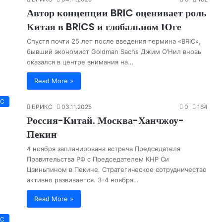
Автор концепции BRIC оценивает роль
Китая в BRICS и глобальном Юге
Спустя почти 25 лет после введения термина «BRIC»,
бывший экономист Goldman Sachs Джим О’Нил вновь
оказался в центре внимания на…
Read More »
КС
БРИКС
03.11.2025
0
164
Россия-Китай. Москва-Ханчжоу-
Пекин
4 ноября запланирована встреча Председателя
Правительства РФ с Председателем КНР Си
Цзиньпином в Пекине. Стратегическое сотрудничество
активно развивается. 3-4 ноября…
Read More »
КС