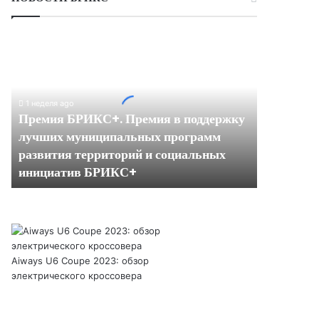
Премия
БРИКС+.
Премия
в
поддержку
1 неделя ago
лучших
Премия БРИКС+. Премия в поддержку
муниципальных
лучших муниципальных программ
программ
развития территорий и социальных
развития
инициатив БРИКС+
территорий
и
социальных
инициатив
БРИКС+
Aiways U6 Coupe 2023: обзор
электрического кроссовера