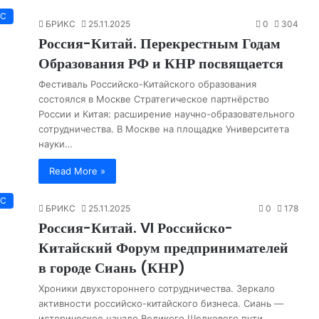
КС
БРИКС
25.11.2025
0
304
Россия-Китай. Перекрестным Годам
Образования РФ и КНР посвящается
Фестиваль Российско-Китайского образования
состоялся в Москве Стратегическое партнёрство
России и Китая: расширение научно-образовательного
сотрудничества. В Москве на площадке Университета
науки…
Read More »
КС
БРИКС
25.11.2025
0
178
Россия-Китай. VI Российско-
Китайский Форум предпринимателей
в городе Сиань (КНР)
Хроники двухстороннего сотрудничества. Зеркало
активности российско-китайского бизнеса. Сиань —
историческое начало Великого Шелкового пути