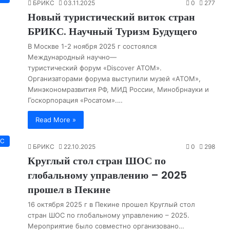
БРИКС
03.11.2025
0
277
Новый туристический виток стран
БРИКС. Научный Туризм Будущего
В Москве 1-2 ноября 2025 г состоялся
Международный научно—
туристический форум «Discover АТОМ».
Организаторами форума выступили музей «АТОМ»,
Минэкономразвития РФ, МИД России, Минобрнауки и
Госкорпорация «Росатом».…
Read More »
КС
БРИКС
22.10.2025
0
298
Круглый стол стран ШОС по
глобальному управлению – 2025
прошел в Пекине
16 октября 2025 г в Пекине прошел Круглый стол
стран ШОС по глобальному управлению – 2025.
Мероприятие было совместно организовано…