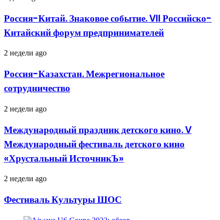
Китай.
территорий
Знаковое
и
Россия-Китай. Знаковое событие. VII Российско-
событие.
социальных
Китайский форум предпринимателей
VII
инициатив
Российско-
БРИКС+
Китайский
Россия-
2 недели ago
форум
Казахстан.
предпринимателей
Межрегиональное
Россия-Казахстан. Межрегиональное
сотрудничество
сотрудничество
Международный
2 недели ago
праздник
детского
Международный праздник детского кино. V
кино.
Международный фестиваль детского кино
V
Международный
«Хрустальный ИсточникЪ»
фестиваль
детского
Фестиваль
2 недели ago
кино
Культуры
«Хрустальный
ШОС
ИсточникЪ»
Фестиваль Культуры ШОС