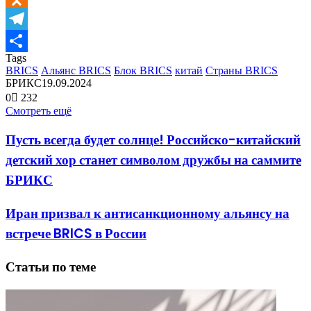
Odnoklassniki
Telegram
Tags
Отправить
BRICS
Альянс BRICS
Блок BRICS
китай
Страны BRICS
БРИКС
19.09.2024
0
232
Смотреть ещё
Пусть всегда будет солнце! Российско-китайский
детский хор станет символом дружбы на саммите
БРИКС
Иран призвал к антисанкционному альянсу на
встрече BRICS в России
Статьи по теме