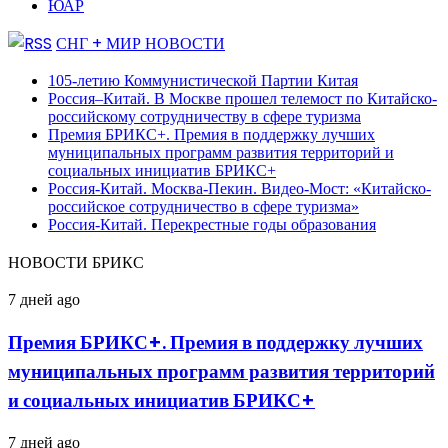
ЮАР
СНГ + МИР НОВОСТИ
105-летию Коммунистической Партии Китая
Россия–Китай. В Москве прошел телемост по Китайско-
российскому сотрудничеству в сфере туризма
Премия БРИКС+. Премия в поддержку лучших
муниципальных программ развития территорий и
социальных инициатив БРИКС+
Россия-Китай. Москва-Пекин. Видео-Мост: «Китайско-
российское сотрудничество в сфере туризма»
Россия-Китай. Перекрестные годы образования
НОВОСТИ БРИКС
Премия
7 дней ago
БРИКС+.
Премия
Премия БРИКС+. Премия в поддержку лучших
в
муниципальных программ развития территорий
поддержку
лучших
и социальных инициатив БРИКС+
муниципальных
программ
Россия-
7 дней ago
развития