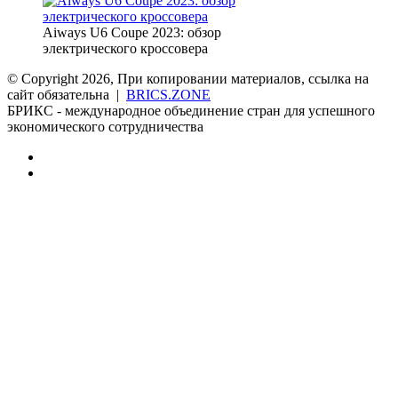
Aiways U6 Coupe 2023: обзор
электрического кроссовера
© Copyright 2026, При копировании материалов, ссылка на
сайт обязательна |
BRICS.ZONE
БРИКС - международное объединение стран для успешного
экономического сотрудничества
RSS
vk.com
Back
to
top
button