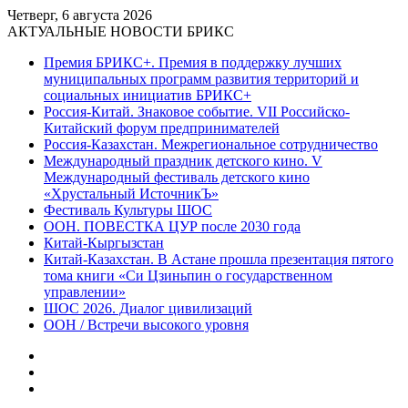
Четверг, 6 августа 2026
АКТУАЛЬНЫЕ НОВОСТИ БРИКС
Премия БРИКС+. Премия в поддержку лучших
муниципальных программ развития территорий и
социальных инициатив БРИКС+
Россия-Китай. Знаковое событие. VII Российско-
Китайский форум предпринимателей
Россия-Казахстан. Межрегиональное сотрудничество
Международный праздник детского кино. V
Международный фестиваль детского кино
«Хрустальный ИсточникЪ»
Фестиваль Культуры ШОС
ООН. ПОВЕСТКА ЦУР после 2030 года
Китай-Кыргызстан
Китай-Казахстан. В Астане прошла презентация пятого
тома книги «Си Цзиньпин о государственном
управлении»
ШОС 2026. Диалог цивилизаций
ООН / Встречи высокого уровня
Sidebar
Random
Article
Log
In