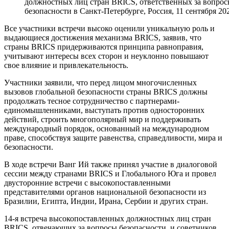
должностных лиц стран BRICS, ответственных за вопрос
безопасности в Санкт-Петербурге, Россия, 11 сентября 202
Все участники встречи высоко оценили уникальную роль и
выдающиеся достижения механизма BRICS, заявив, что
страны BRICS придерживаются принципа равноправия,
учитывают интересы всех сторон и неуклонно повышают
свое влияние и привлекательность.
Участники заявили, что перед лицом многочисленных
вызовов глобальной безопасности страны BRICS должны
продолжать тесное сотрудничество с партнерами-
единомышленниками, выступать против односторонних
действий, строить многополярный мир и поддерживать
международный порядок, основанный на международном
праве, способствуя защите равенства, справедливости, мира и
безопасности.
В ходе встречи Ванг Ий также принял участие в диалоговой
сессии между странами BRICS и Глобального Юга и провел
двусторонние встречи с высокопоставленными
представителями органов национальной безопасности из
Бразилии, Египта, Индии, Ирана, Сербии и других стран.
14-я встреча высокопоставленных должностных лиц стран
BRICS, отвечающих за вопросы безопасности, и советников