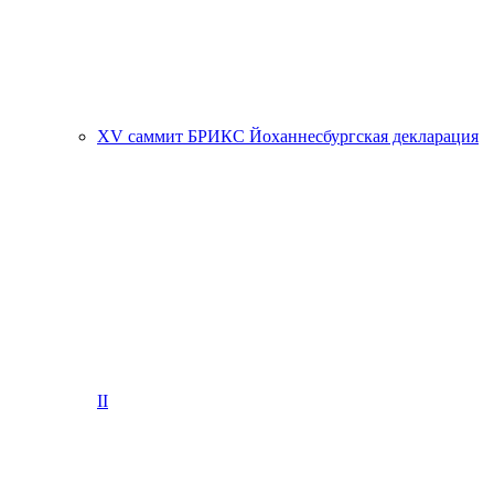
XV саммит БРИКС Йоханнесбургская декларация
II